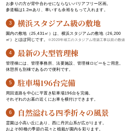
お参りの方が背中合わせにならないバリアフリー区画。
参道幅は1.2mあり、車いすも余裕をもって入れます。
横浜スタジアム級の敷地
3
園内の敷地（25,431㎡）は、横浜スタジアムの敷地（26,200
㎡）とほぼ同じです。
※2020年竣工のスタジアム増築工事以前の数値
最新の大型管理棟
4
管理棟には、管理事務所、法要施設、管理棟ロビーをご用意。
休憩所も別棟であるので便利です。
駐車場196台完備
5
周回道路を中心に平置き駐車場196台を完備。
それぞれのお墓の近くにお車を横付けできます。
自然溢れる四季折々の風景
6
霊園は小高い丘にあり、西に丹沢山系が広がります。
およそ80種の季節の花々と植栽が園内を彩ります。