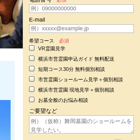
E-mail
希望コース
必須
VR霊園見学
横浜市営霊園申込ガイド 無料配送
短期コース30分 無料個別相談
市営霊園ショールーム見学＋個別相談
横浜市営霊園 現地見学＋個別相談
お墓全般のお悩み相談
ご要望など