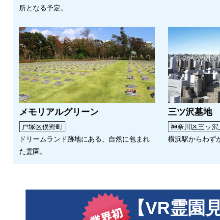
所となる予定。
メモリアルグリーン
三ツ沢墓地
戸塚区俣野町
神奈川区三ッ沢
ドリームランド跡地にある、自然に包まれ
横浜駅からわず
た霊園。
【VR霊園