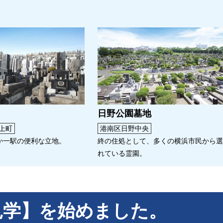
日野公園墓地
上町
港南区日野中央
か一駅の便利な立地。
終の住処として、多くの横浜市民から
れている霊園。
見学】を始めました。