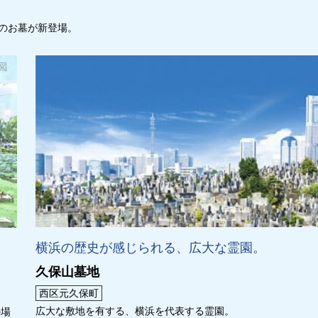
のお墓が新登場。
横浜の歴史が感じられる、広大な霊園。
久保山墓地
西区元久保町
広大な敷地を有する、横浜を代表する霊園。
の場