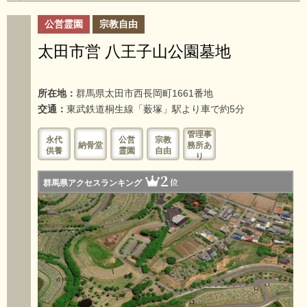
公営霊園
宗教自由
太田市営 八王子山公園墓地
所在地：
群馬県太田市西長岡町1661番地
交通：
東武鉄道桐生線「薮塚」駅より車で約5分
管理事
永代
公営
宗教
納骨堂
務所あ
供養
霊園
自由
り
2
位
群馬県アクセスランキング