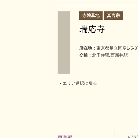
寺院墓地
真言宗
瑞応寺
所在地：
東京都足立区扇1-5-3
交通：
北千住駅/西新井駅
エリア選択に戻る
港
東京都