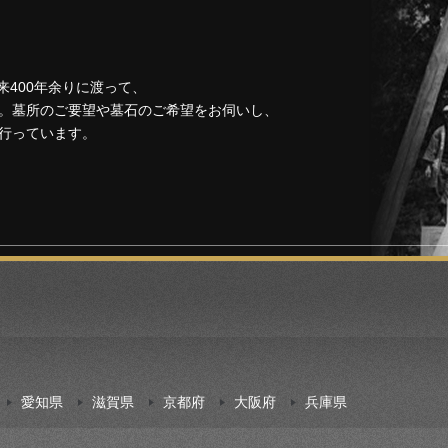
来400年余りに渡って、
。墓所のご要望や墓石のご希望をお伺いし、
行っています。
愛知県
滋賀県
京都府
大阪府
兵庫県