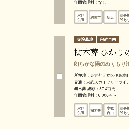
年間管理料：
なし
永代
法要
納骨堂
駅近
供養
設あ
寺院墓地
宗教自由
樹木葬 ひかり
朗らかな陽のぬくもり
所在地：
東京都足立区伊興本町2
交通：
東武スカイツリーライン
樹木葬 総額：
37.4万円 ～
年間管理料：
6,000円〜
永代
宗教
法要
樹木葬
供養
自由
設あ