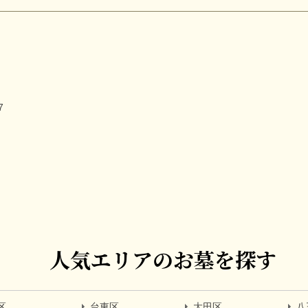
7
人気エリアのお墓を探す
区
台東区
大田区
八