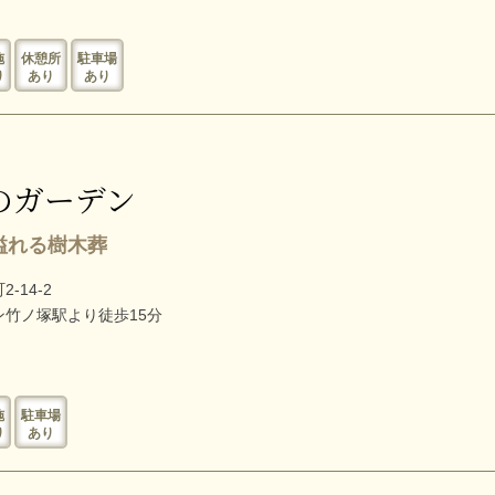
施
休憩所
駐車場
り
あり
あり
のガーデン
溢れる樹木葬
-14-2
竹ノ塚駅より徒歩15分
施
駐車場
り
あり