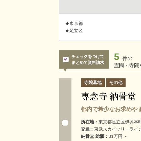
東京都
足立区
5
チェックをつけて
件の
まとめて資料請求
霊園・寺院
寺院墓地
その他
専念寺 納骨堂
都内で希少なお求めや
所在地：
東京都足立区伊興本町2
交通：
東武スカイツリーライン
納骨堂 総額：
31万円 ～