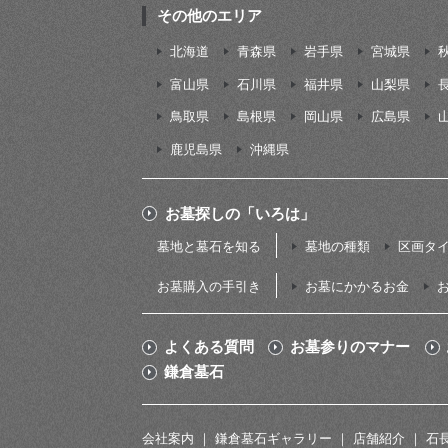
その他のエリア
北海道
青森県
岩手県
宮城県
富山県
石川県
福井県
山梨県
鳥取県
島根県
岡山県
広島県
鹿児島県
沖縄県
お墓探しの「いろは」
墓地と墓石を知る
墓地の種類
区画タ
お墓購入の手引き
お墓にかかるお金
よくある質問
お墓参りのマナー
鎌倉墓石
会社案内
鎌倉墓石ギャラリー
店舗紹介
石