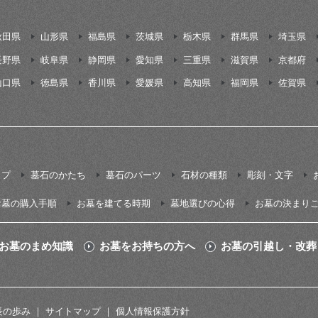
秋田県
山形県
福島県
茨城県
栃木県
群馬県
埼玉県
長野県
岐阜県
静岡県
愛知県
三重県
滋賀県
京都府
山口県
徳島県
香川県
愛媛県
高知県
福岡県
佐賀県
イプ
墓石のかたち
墓石のパーツ
石材の種類
彫刻・文字
お墓の購入手順
お墓を建てる時期
墓地選びの心得
お墓の決まり
お墓のまめ知識
お墓をお持ちの方へ
お墓の引越し・改葬
長の歩み
サイトマップ
個人情報保護方針