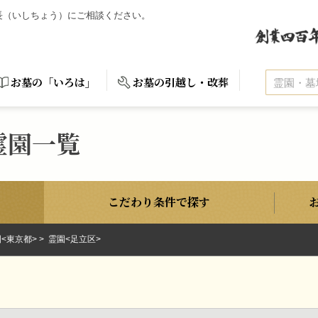
石長（いしちょう）にご相談ください。
お墓の「いろは」
お墓の引越し・改葬
霊園一覧
こだわり条件で探す
<東京都>
霊園<足立区>