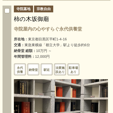
寺院墓地
宗教自由
柿の木坂御廟
寺院屋内の心やすらぐ永代供養堂
所在地：
東京都目黒区平町1-4-16
交通：
東急東横線「都立大学」駅より徒歩約6分
納骨堂 総額：
10万円 ～
年間管理料：
12,000円
永代
法要施
駐車場
納骨堂
駅近
供養
設あり
あり