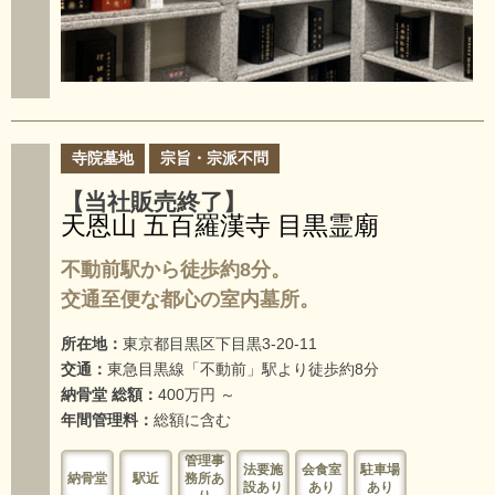
寺院墓地
宗旨・宗派不問
【当社販売終了】
天恩山 五百羅漢寺 目黒霊廟
不動前駅から徒歩約8分。
交通至便な都心の室内墓所。
所在地：
東京都目黒区下目黒3-20-11
交通：
東急目黒線「不動前」駅より徒歩約8分
納骨堂 総額：
400万円 ～
年間管理料：
総額に含む
管理事
法要施
会食室
駐車場
納骨堂
駅近
務所あ
設あり
あり
あり