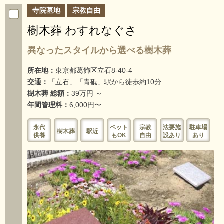
寺院墓地
宗教自由
樹木葬 わすれなぐさ
異なったスタイルから選べる樹木葬
所在地：
東京都葛飾区立石8-40-4
交通：
「立石」「青砥」駅から徒歩約10分
樹木葬 総額：
39万円 ～
年間管理料：
6,000円〜
永代
ペット
宗教
法要施
駐車場
樹木葬
駅近
供養
もOK
自由
設あり
あり