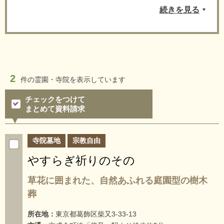
続きを見る
2
件の
霊園・寺院を表示しています
チェックをつけて
まとめて資料請求
寺院墓地
宗教自由
やすらぎ祈りのその
草花に囲まれた、自然あふれる庭園型の樹木
葬
所在地：
東京都葛飾区柴又3-33-13