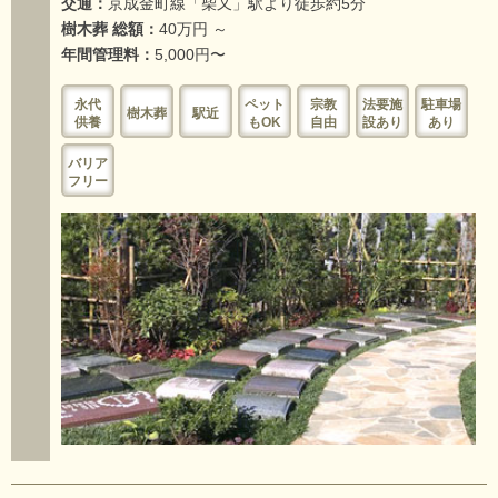
交通：
京成金町線「柴又」駅より徒歩約5分
樹木葬 総額：
40万円 ～
年間管理料：
5,000円〜
永代
ペット
宗教
法要施
駐車場
樹木葬
駅近
供養
もOK
自由
設あり
あり
バリア
フリー