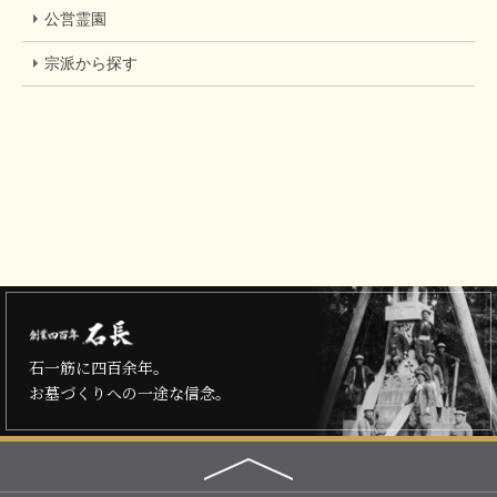
公営霊園
宗派から探す
石一筋に四百余年。
お墓づくりへの一途な信念。