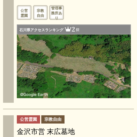
管理事
公営
宗教
務所あ
霊園
自由
り
2
位
石川県アクセスランキング
公営霊園
宗教自由
金沢市営 末広墓地