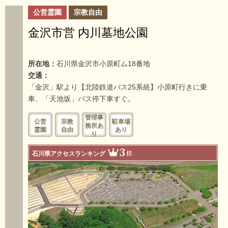
公営霊園
宗教自由
金沢市営 内川墓地公園
所在地：
石川県金沢市小原町ム18番地
交通：
「金沢」駅より【北陸鉄道バス25系統】小原町行きに乗
車、「天池坂」バス停下車すぐ。
管理事
公営
宗教
駐車場
務所あ
霊園
自由
あり
り
3
位
石川県アクセスランキング