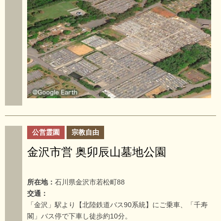
公営霊園
宗教自由
金沢市営 奥卯辰山墓地公園
所在地：
石川県金沢市若松町88
交通：
「金沢」駅より【北陸鉄道バス90系統】にご乗車、「千寿
閣」バス停で下車し徒歩約10分。