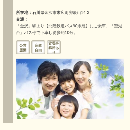
所在地：
石川県金沢市末広町卯辰山14-3
交通：
「金沢」駅より【北陸鉄道バス90系統】にご乗車、「望湖
台」バス停で下車し徒歩約10分。
管理事
公営
宗教
務所あ
霊園
自由
り