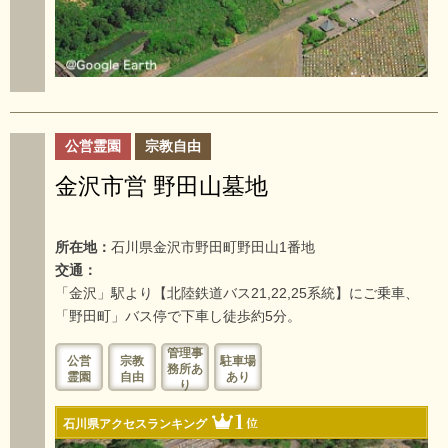
公営霊園
宗教自由
金沢市営 野田山墓地
所在地：
石川県金沢市野田町野田山1番地
交通：
「金沢」駅より【北陸鉄道バス21,22,25系統】にご乗車、
「野田町」バス停で下車し徒歩約5分。
管理事
公営
宗教
駐車場
務所あ
霊園
自由
あり
り
1
位
石川県アクセスランキング