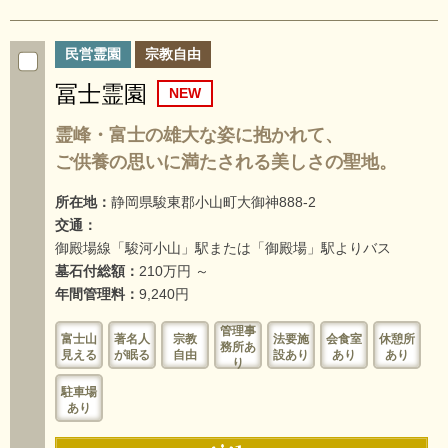
民営霊園
宗教自由
冨士霊園
霊峰・富士の雄大な姿に抱かれて、
ご供養の思いに満たされる美しさの聖地。
所在地：
静岡県駿東郡小山町大御神888-2
交通：
御殿場線「駿河小山」駅または「御殿場」駅よりバス
墓石付総額：
210万円 ～
年間管理料：
9,240円
管理事
富士山
著名人
宗教
法要施
会食室
休憩所
務所あ
見える
が眠る
自由
設あり
あり
あり
り
駐車場
あり