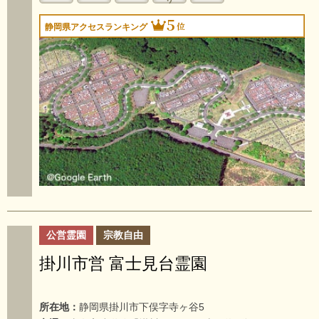
5
位
静岡県アクセスランキング
公営霊園
宗教自由
掛川市営 富士見台霊園
所在地：
静岡県掛川市下俣字寺ヶ谷5