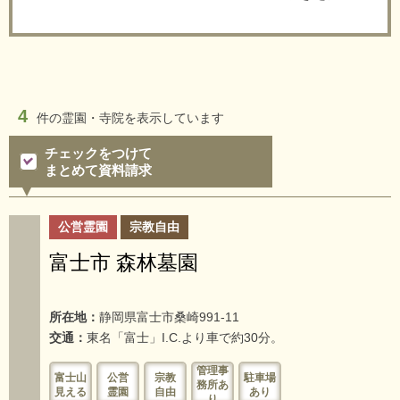
4
件の
霊園・寺院を表示しています
チェックをつけて
まとめて資料請求
公営霊園
宗教自由
富士市 森林墓園
所在地：
静岡県富士市桑崎991-11
交通：
東名「富士」I.C.より車で約30分。
管理事
富士山
公営
宗教
駐車場
務所あ
見える
霊園
自由
あり
り