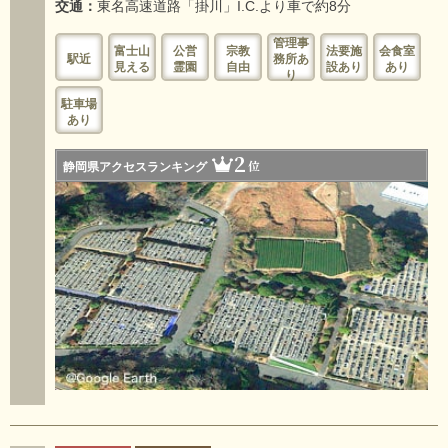
交通：
東名高速道路「掛川」I.C.より車で約8分
管理事
富士山
公営
宗教
法要施
会食室
駅近
務所あ
見える
霊園
自由
設あり
あり
り
駐車場
あり
2
位
静岡県アクセスランキング