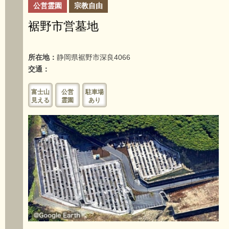
公営霊園
宗教自由
裾野市営墓地
所在地：
静岡県裾野市深良4066
交通：
富士山
公営
駐車場
見える
霊園
あり