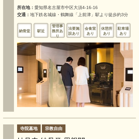
所在地：
愛知県名古屋市中区大須4-16-16
交通：
地下鉄名城線・鶴舞線「上前津」駅より徒歩約3分
管理事
法要施
会食室
休憩所
駐車場
納骨堂
駅近
務所あ
設あり
あり
あり
あり
り
寺院墓地
宗教自由