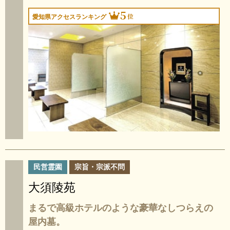
5
位
愛知県アクセスランキング
民営霊園
宗旨・宗派不問
大須陵苑
まるで高級ホテルのような豪華なしつらえの
屋内墓。