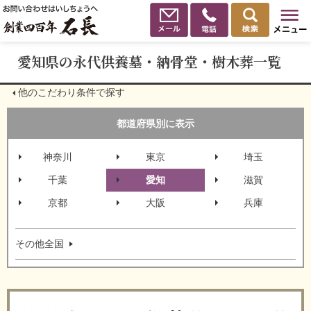
愛知県の永代供養墓・納骨堂・樹木葬一覧
他のこだわり条件で探す
都道府県別に表示
神奈川
東京
埼玉
千葉
愛知
滋賀
京都
大阪
兵庫
その他全国