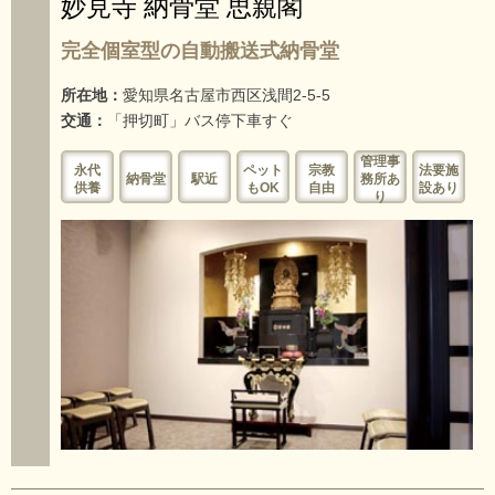
妙見寺 納骨堂 思親閣
完全個室型の自動搬送式納骨堂
所在地：
愛知県名古屋市西区浅間2-5-5
交通：
「押切町」バス停下車すぐ
管理事
永代
ペット
宗教
法要施
納骨堂
駅近
務所あ
供養
もOK
自由
設あり
り