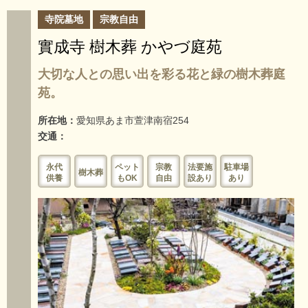
寺院墓地
宗教自由
實成寺 樹木葬 かやづ庭苑
大切な人との思い出を彩る花と緑の樹木葬庭
苑。
所在地：
愛知県あま市萱津南宿254
交通：
永代
ペット
宗教
法要施
駐車場
樹木葬
供養
もOK
自由
設あり
あり