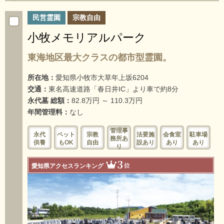
民営霊園
宗教自由
小牧メモリアルパーク
東海地区最大クラスの都市型霊園。
所在地：
愛知県小牧市大草年上坂6204
交通：
東名高速道路「春日井IC」より車で約8分
永代墓 総額：
82.8万円 ～ 110.3万円
年間管理料：
なし
管理事
永代
ペット
宗教
法要施
会食室
駐車場
務所あ
供養
もOK
自由
設あり
あり
あり
り
3
位
愛知県アクセスランキング