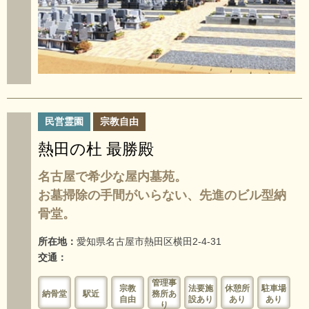
民営霊園
宗教自由
熱田の杜 最勝殿
名古屋で希少な屋内墓苑。
お墓掃除の手間がいらない、先進のビル型納
骨堂。
所在地：
愛知県名古屋市熱田区横田2-4-31
交通：
管理事
宗教
法要施
休憩所
駐車場
納骨堂
駅近
務所あ
自由
設あり
あり
あり
り