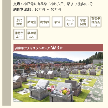
交通：
神戸電鉄有馬線「神鉄六甲」駅より徒歩約2分
納骨堂 総額：
10万円 ～ 40万円
管理事
永代
ペット
宗教
納骨堂
樹木葬
駅近
務所あ
供養
もOK
自由
り
休憩所
駐車場
あり
あり
3
位
兵庫県アクセスランキング