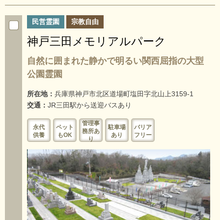
民営霊園
宗教自由
神戸三田メモリアルパーク
自然に囲まれた静かで明るい関西屈指の大型
公園霊園
所在地：
兵庫県神戸市北区道場町塩田字北山上3159-1
交通：
JR三田駅から送迎バスあり
管理事
永代
ペット
駐車場
バリア
務所あ
供養
もOK
あり
フリー
り