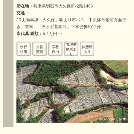
所在地：
兵庫県明石市大久保町松陰1466
交通：
JR山陽本線「大久保」駅より市バス「中央体育館前方面行
き」乗車、「石ヶ谷墓園口」下車徒歩約12分
永代墓 総額：
5.4万円 ～
管理事
永代
公営
宗教
休憩所
務所あ
供養
霊園
自由
あり
り