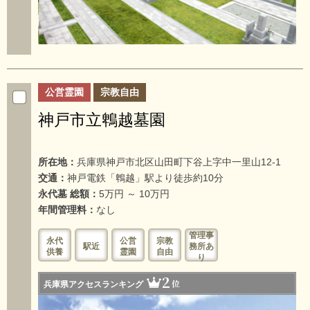
公営霊園
宗教自由
神戸市立鵯越墓園
所在地：
兵庫県神戸市北区山田町下谷上字中一里山12-1
交通：
神戸電鉄「鵯越」駅より徒歩約10分
永代墓 総額：
5万円 ～ 10万円
年間管理料：
なし
管理事
永代
公営
宗教
駅近
務所あ
供養
霊園
自由
り
2
位
兵庫県アクセスランキング