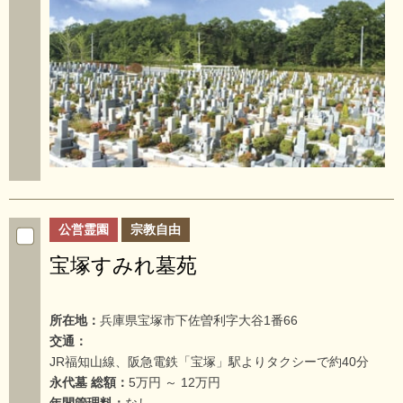
公営霊園
宗教自由
宝塚すみれ墓苑
所在地：
兵庫県宝塚市下佐曽利字大谷1番66
交通：
JR福知山線、阪急電鉄「宝塚」駅よりタクシーで約40分
永代墓 総額：
5万円 ～ 12万円
年間管理料：
なし