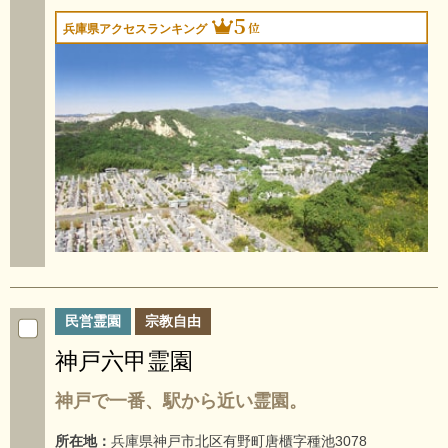
5
位
兵庫県アクセスランキング
民営霊園
宗教自由
神戸六甲霊園
神戸で一番、駅から近い霊園。
所在地：
兵庫県神戸市北区有野町唐櫃字種池3078