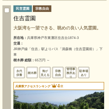
民営霊園
宗教自由
住吉霊園
大阪湾を一望できる、眺めの良い人気霊園。
所在地：
兵庫県神戸市東灘区住吉台1874-3
交通：
JR神戸線「住吉」駅よりバス「渦森橋（住吉霊園前）」下
車
樹木葬 総額：
65万円 ～
管理事
永代
海が
宗教
駐車場
樹木葬
務所あ
供養
見える
自由
あり
り
4
位
兵庫県アクセスランキング