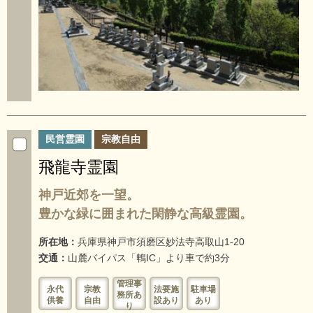
民営霊園
宗教自由
飛龍寺霊園
神戸近郊を一望。
豊かな緑に囲まれた閑静な高級霊園。
所在地：
兵庫県神戸市須磨区妙法寺高取山1-20
交通：
山麓バイパス「鵯IC」より車で約3分
管理事
永代
宗教
法要施
駐車場
務所あ
供養
自由
設あり
あり
り