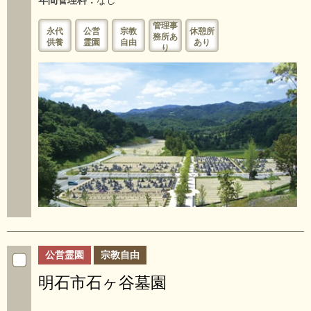
管理事
永代
公営
宗教
休憩所
務所あ
供養
霊園
自由
あり
り
公営霊園
宗教自由
明石市石ヶ谷墓園