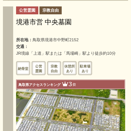
公営霊園
宗教自由
境港市営 中央墓園
所在地：
鳥取県境港市中野町2152
交通：
JR境線「上道」駅または「馬場崎」駅より徒歩約10分
公営
宗教
休憩所
駐車場
納骨堂
霊園
自由
あり
あり
3
位
鳥取県アクセスランキング