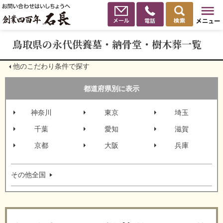
鳥取県の永代供養墓・納骨堂・樹木葬一覧
他のこだわり条件で探す
都道府県別に表示
神奈川
東京
埼玉
千葉
愛知
滋賀
京都
大阪
兵庫
その他全国