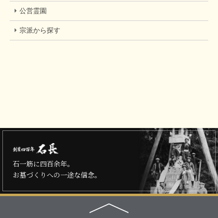
公営霊園
宗派から探す
石一筋に四百余年。
お墓づくりへの一途な信念。