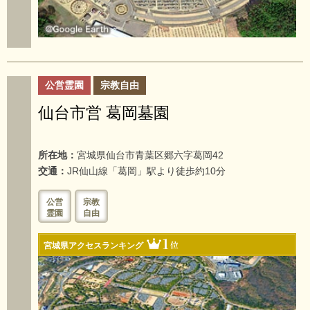
公営霊園
宗教自由
仙台市営 葛岡墓園
所在地：
宮城県仙台市青葉区郷六字葛岡42
交通：
JR仙山線「葛岡」駅より徒歩約10分
公営
宗教
霊園
自由
1
位
宮城県アクセスランキング