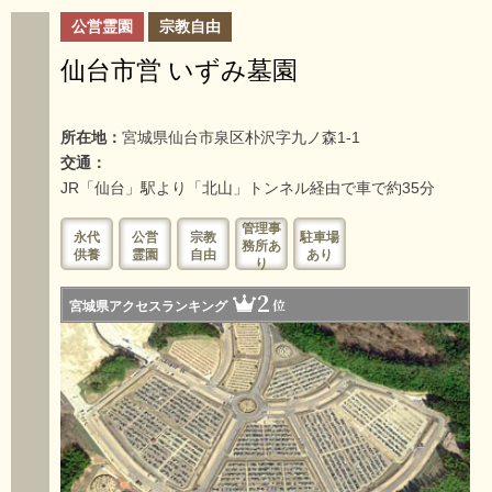
公営霊園
宗教自由
仙台市営 いずみ墓園
所在地：
宮城県仙台市泉区朴沢字九ノ森1-1
交通：
JR「仙台」駅より「北山」トンネル経由で車で約35分
管理事
永代
公営
宗教
駐車場
務所あ
供養
霊園
自由
あり
り
2
位
宮城県アクセスランキング