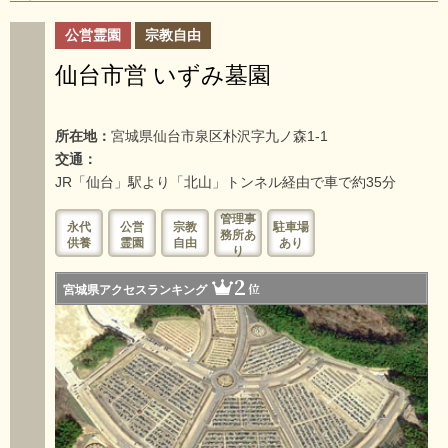
公営霊園
宗教自由
仙台市営 いずみ墓園
所在地：
宮城県仙台市泉区朴沢字九ノ森1-1
交通：
JR「仙台」駅より「北山」トンネル経由で車で約35分
管理事
永代
公営
宗教
駐車場
務所あ
供養
霊園
自由
あり
り
2
位
宮城県アクセスランキング