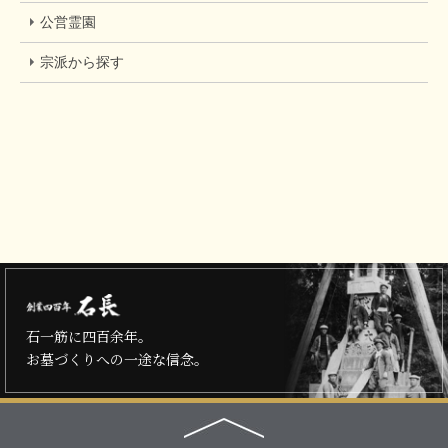
公営霊園
宗派から探す
石一筋に四百余年。
お墓づくりへの一途な信念。