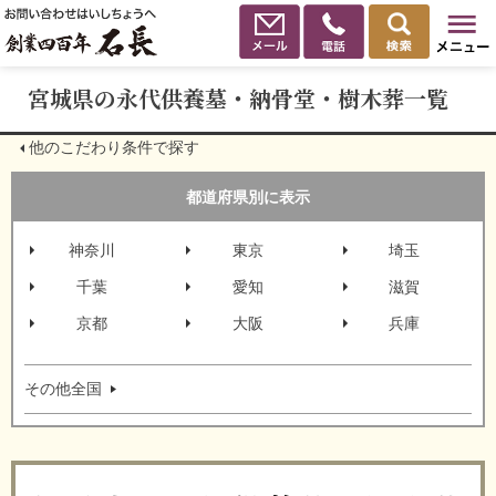
宮城県の永代供養墓・納骨堂・樹木葬一覧
他のこだわり条件で探す
都道府県別に表示
神奈川
東京
埼玉
千葉
愛知
滋賀
京都
大阪
兵庫
その他全国