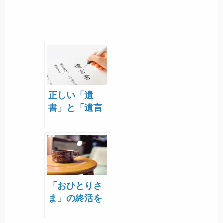
正しい「遺
書」と「遺言
書」の書き方
「おひとりさ
ま」の終活を
考える_1