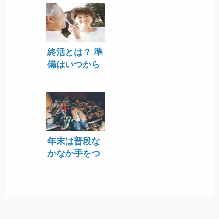
終活​とは？ 準
備は​いつから
始めるのがベ
スト？ 本人や
家族がやるこ
とを全部まと
めて解説！
年末は普段な
かなか手をつ
けられない場
所を「整理」
をしましょ
う。