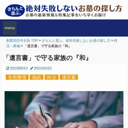
menu
創業四百年石長 TOP
>
きちんと選ぶ。絶対失敗しないお墓の探し方
>
終
活・葬儀
>
「遺言書」で守る家族の『和』
「遺言書」で守る家族の『和』
2023/05/13
2021/02/22
生前整理
相続
終活
遺言書