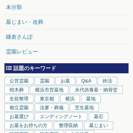
未分類
墓じまい・改葬
鎌倉さんぽ
霊園レビュー
話題のキーワード
公営霊園
霊園
お墓
Q&A
終活
樹木葬
横浜市営墓地
永代供養墓・納骨堂
生前整理
東京都
横浜
墓地
都立霊園
法要・葬儀
芝生墓地
お墓選び
エンディングノート
墓石
お墓をお持ちの方
整理収納
墓じまい