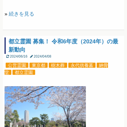
»
続きを見る
都立霊園 募集！ 令和6年度（2024年）の最
新動向
2024/06/16
2024/04/08
公営霊園
東京都
樹木葬
永代供養墓
納骨
堂
都立霊園