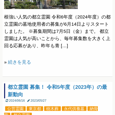
根強い人気の都立霊園 令和6年度（2024年度）の都
立霊園の墓地使用者の募集が6月14日よりスタート
しました。 ※募集期間は7月5日（金）まで。 都立
霊園は人気が高いことから、毎年募集数を大きく上
回る応募があり、昨年も青 […]
»
続きを見る
都立霊園 募集！ 令和5年度（2023年）の最
新動向
2024/06/16
2023/05/27
公営霊園
東京都
樹木葬
永代供養墓
納骨
堂
都立霊園