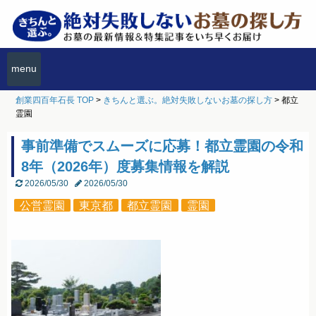
menu
創業四百年石長 TOP
>
きちんと選ぶ。絶対失敗しないお墓の探し方
>
都立
霊園
事前準備でスムーズに応募！都立霊園の令和
8年（2026年）度募集情報を解説
2026/05/30
2026/05/30
公営霊園
東京都
都立霊園
霊園