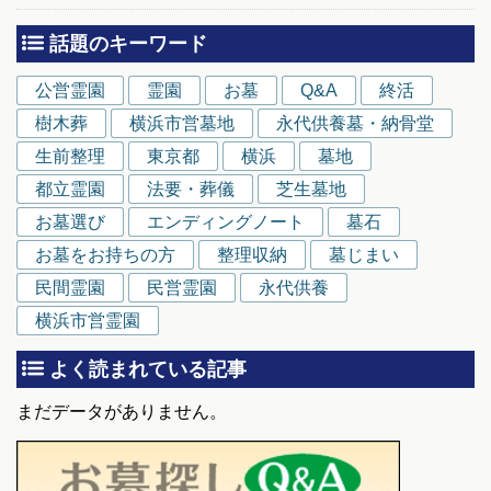
話題のキーワード
公営霊園
霊園
お墓
Q&A
終活
樹木葬
横浜市営墓地
永代供養墓・納骨堂
生前整理
東京都
横浜
墓地
都立霊園
法要・葬儀
芝生墓地
お墓選び
エンディングノート
墓石
お墓をお持ちの方
整理収納
墓じまい
民間霊園
民営霊園
永代供養
横浜市営霊園
よく読まれている記事
まだデータがありません。