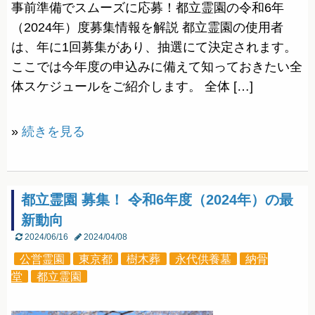
事前準備でスムーズに応募！都立霊園の令和6年
（2024年）度募集情報を解説 都立霊園の使用者
は、年に1回募集があり、抽選にて決定されます。
ここでは今年度の申込みに備えて知っておきたい全
体スケジュールをご紹介します。 全体 […]
»
続きを見る
都立霊園 募集！ 令和6年度（2024年）の最
新動向
2024/06/16
2024/04/08
公営霊園
東京都
樹木葬
永代供養墓
納骨
堂
都立霊園