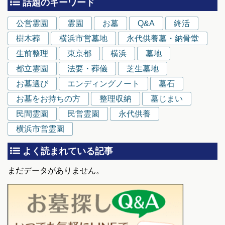
話題のキーワード
公営霊園
霊園
お墓
Q&A
終活
樹木葬
横浜市営墓地
永代供養墓・納骨堂
生前整理
東京都
横浜
墓地
都立霊園
法要・葬儀
芝生墓地
お墓選び
エンディングノート
墓石
お墓をお持ちの方
整理収納
墓じまい
民間霊園
民営霊園
永代供養
横浜市営霊園
よく読まれている記事
まだデータがありません。