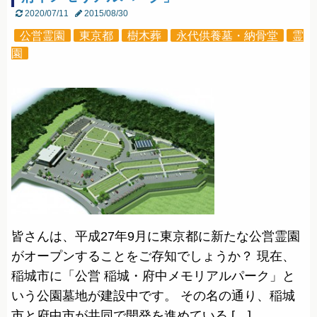
2020/07/11
2015/08/30
公営霊園
東京都
樹木葬
永代供養墓・納骨堂
霊
園
皆さんは、平成27年9月に東京都に新たな公営霊園
がオープンすることをご存知でしょうか？ 現在、
稲城市に「公営 稲城・府中メモリアルパーク」と
いう公園墓地が建設中です。 その名の通り、稲城
市と府中市が共同で開発を進めている […]