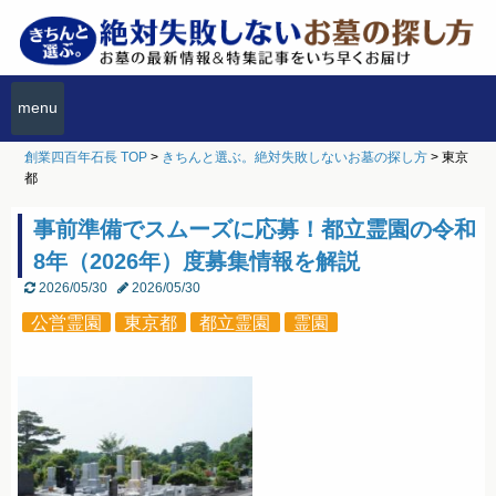
menu
創業四百年石長 TOP
>
きちんと選ぶ。絶対失敗しないお墓の探し方
>
東京
都
事前準備でスムーズに応募！都立霊園の令和
8年（2026年）度募集情報を解説
2026/05/30
2026/05/30
公営霊園
東京都
都立霊園
霊園