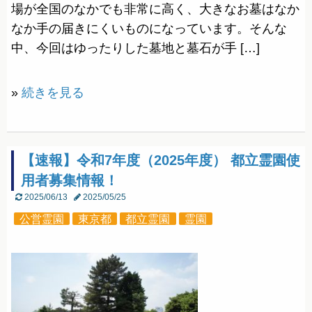
場が全国のなかでも非常に高く、大きなお墓はなか
なか手の届きにくいものになっています。そんな
中、今回はゆったりした墓地と墓石が手 […]
»
続きを見る
【速報】令和7年度（2025年度） 都立霊園使
用者募集情報！
2025/06/13
2025/05/25
公営霊園
東京都
都立霊園
霊園