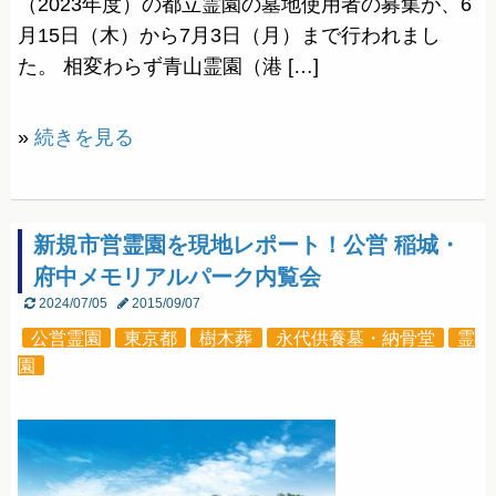
（2023年度）の都立霊園の墓地使用者の募集が、6
月15日（木）から7月3日（月）まで行われまし
た。 相変わらず青山霊園（港 […]
»
続きを見る
新規市営霊園を現地レポート！公営 稲城・
府中メモリアルパーク内覧会
2024/07/05
2015/09/07
公営霊園
東京都
樹木葬
永代供養墓・納骨堂
霊
園