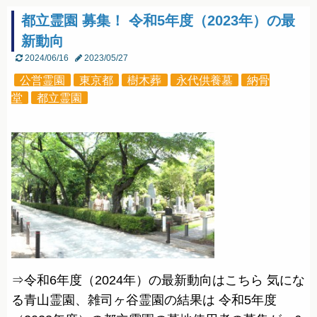
都立霊園 募集！ 令和5年度（2023年）の最
新動向
2024/06/16
2023/05/27
公営霊園
東京都
樹木葬
永代供養墓
納骨
堂
都立霊園
⇒令和6年度（2024年）の最新動向はこちら 気にな
る青山霊園、雑司ヶ谷霊園の結果は 令和5年度