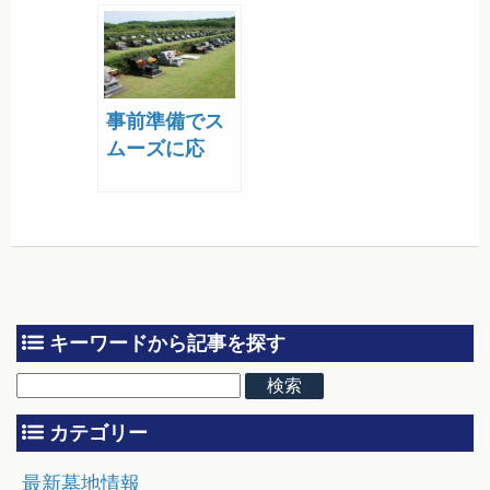
市営霊園の令
和7年（2025
年）度募集情
報を解説
事前準備でス
ムーズに応
募！さいたま
市営霊園の令
和6年（2024
年）度募集情
報を解説
キーワードから記事を探す
カテゴリー
最新墓地情報