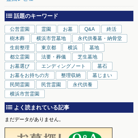
話題のキーワード
公営霊園
霊園
お墓
Q&A
終活
樹木葬
横浜市営墓地
永代供養墓・納骨堂
生前整理
東京都
横浜
墓地
都立霊園
法要・葬儀
芝生墓地
お墓選び
エンディングノート
墓石
お墓をお持ちの方
整理収納
墓じまい
民間霊園
民営霊園
永代供養
横浜市営霊園
よく読まれている記事
まだデータがありません。