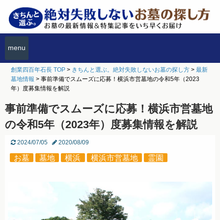
menu
創業四百年石長 TOP
>
きちんと選ぶ。絶対失敗しないお墓の探し方
>
最新
墓地情報
>
事前準備でスムーズに応募！横浜市営墓地の令和5年（2023
年）度募集情報を解説
事前準備でスムーズに応募！横浜市営墓地
の令和5年（2023年）度募集情報を解説
2024/07/05
2020/08/09
お墓
墓地
横浜
横浜市営墓地
霊園