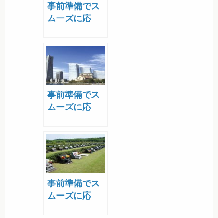
事前準備でス
ムーズに応
募！横浜市営
墓地の令和6年
（2024年）度
募集情報を解
説
事前準備でス
ムーズに応
募！横浜市営
墓地の令和7年
（2025年）度
募集情報を解
説
事前準備でス
ムーズに応
募！さいたま