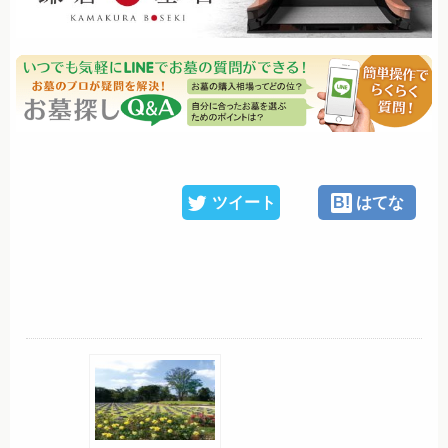
ツイート
B!
はてな