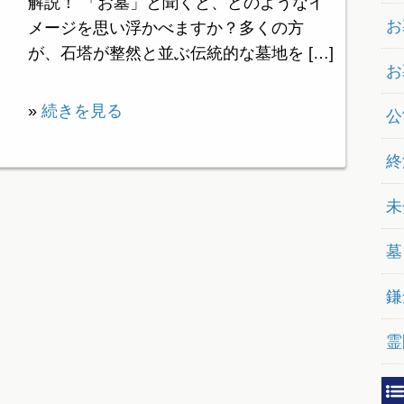
解説！ 「お墓」と聞くと、どのようなイ
お
メージを思い浮かべますか？多くの方
が、石塔が整然と並ぶ伝統的な墓地を […]
お
»
続きを見る
公
終
未
墓
鎌
霊