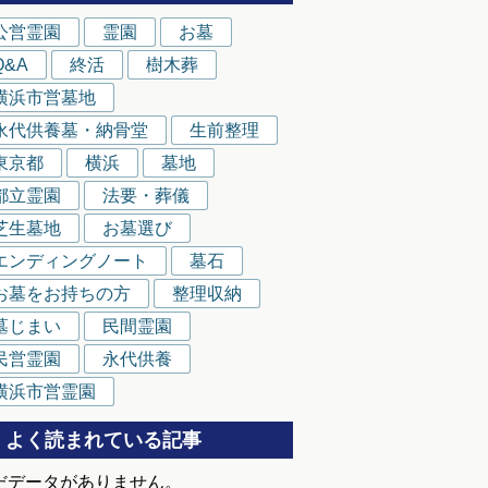
公営霊園
霊園
お墓
Q&A
終活
樹木葬
横浜市営墓地
永代供養墓・納骨堂
生前整理
東京都
横浜
墓地
都立霊園
法要・葬儀
芝生墓地
お墓選び
エンディングノート
墓石
お墓をお持ちの方
整理収納
墓じまい
民間霊園
民営霊園
永代供養
横浜市営霊園
よく読まれている記事
だデータがありません。