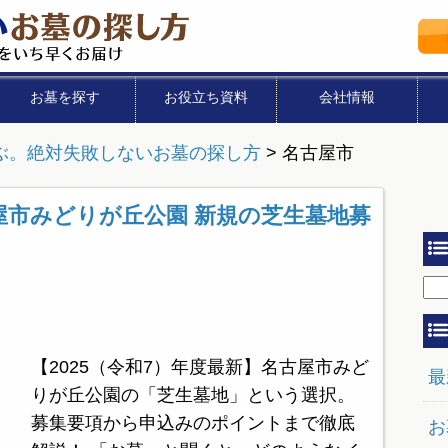
お墓を探す
お役立ち資料
会社情報
ぶ。絶対失敗しないお墓の探し方
>
名古屋市
古屋市みどりが丘公園 新規の芝生墓地募
【2025（令和7）年度最新】名古屋市みど
最
りが丘公園の「芝生墓地」という選択。
募集要項から申込みのポイントまで徹底
お