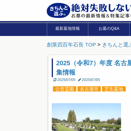
最新墓地情報
お墓のQ&A
創業四百年石長 TOP
>
きちんと選
2025（令和7）年度 名
集情報
2025/07/05
2025/07/05
公営霊園
名古屋市
芝生墓地