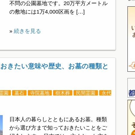
不問の公園墓地です。20万平方メートル
の敷地には1万4,000区画を […]
»
続きを見る
ておきたい意味や歴史、お墓の種類と
霊園
墓石
寺院墓地
樹木葬
民間霊園
永代
日本人の暮らしとともにあるお墓。種類
から選び方まで知っておきたいことをご