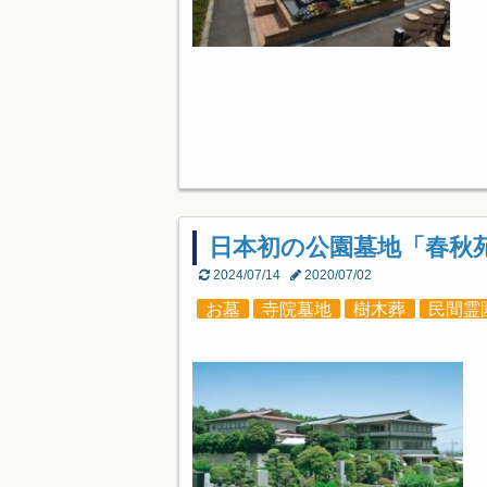
日本初の公園墓地「春秋
2024/07/14
2020/07/02
お墓
寺院墓地
樹木葬
民間霊