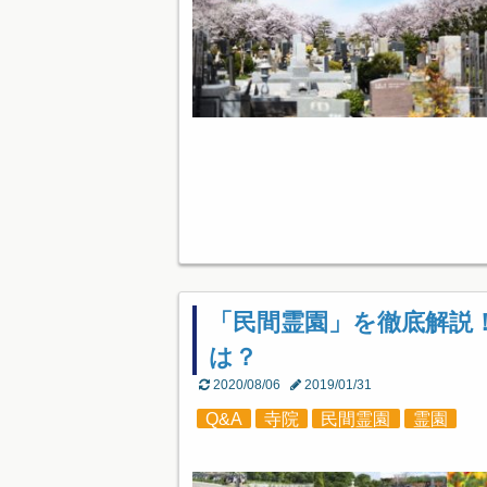
「民間霊園」を徹底解説
は？
2020/08/06
2019/01/31
Q&A
寺院
民間霊園
霊園