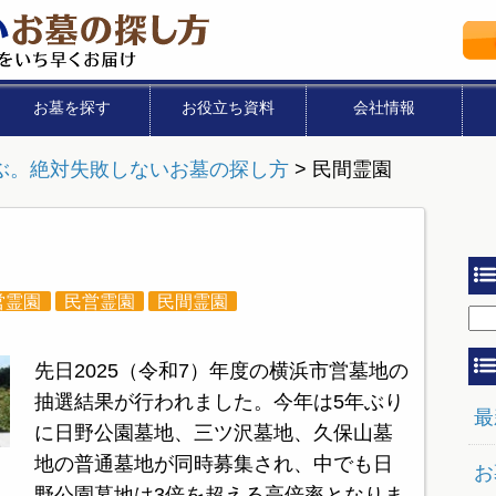
お墓を探す
お役立ち資料
会社情報
ぶ。絶対失敗しないお墓の探し方
>
民間霊園
営霊園
民営霊園
民間霊園
先日2025（令和7）年度の横浜市営墓地の
抽選結果が行われました。今年は5年ぶり
最
に日野公園墓地、三ツ沢墓地、久保山墓
地の普通墓地が同時募集され、中でも日
お
野公園墓地は3倍を超える高倍率となりま