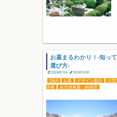
お墓まるわかり！-知っ
選び方-
2024/07/14
2019/11/30
Q&A
お墓
デザイン墓石
公営
供養
永代供養墓・納骨堂