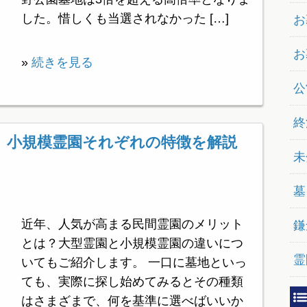
した。惜しくも当選されなかった […]
お
お
»
続きを見る
公
終
、小規模霊園それぞれの特徴を解説
未
墓
近年、人気が高まる民間霊園のメリット
鎌
とは？大型霊園と小規模霊園の違いにつ
霊
いてもご紹介します。 一口に墓地といっ
ても、実際に探し始めてみるとその種類
はさまざまで、何を基準に選べばいいか