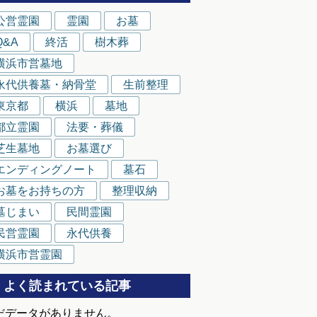
公営霊園
霊園
お墓
Q&A
終活
樹木葬
横浜市営墓地
永代供養墓・納骨堂
生前整理
東京都
横浜
墓地
都立霊園
法要・葬儀
芝生墓地
お墓選び
エンディングノート
墓石
お墓をお持ちの方
整理収納
墓じまい
民間霊園
民営霊園
永代供養
横浜市営霊園
よく読まれている記事
だデータがありません。