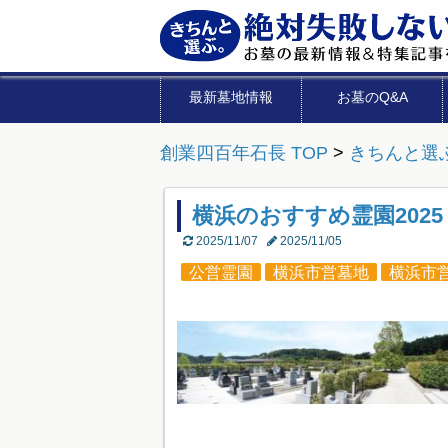
最新墓地情報
お墓のQ&A
創業四百年石長 TOP
>
きちんと選
横浜のおすすめ霊園2025
2025/11/07
2025/11/05
公営霊園
横浜市営墓地
横浜市