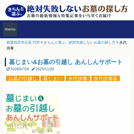
menu
創業四百年石長 TOP
>
きちんと選ぶ。絶対失敗しないお墓の探し方
>
永代
供養
墓じまい&お墓の引越し あんしんサポート
2026/07/26
2025/11/30
お墓の引越し
墓じまい
永代供養
永代供養墓