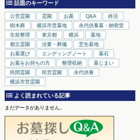
話題のキーワード
公営霊園
霊園
お墓
Q&A
終活
樹木葬
横浜市営墓地
永代供養墓・納骨堂
生前整理
東京都
横浜
墓地
都立霊園
法要・葬儀
芝生墓地
お墓選び
エンディングノート
墓石
お墓をお持ちの方
整理収納
墓じまい
民間霊園
民営霊園
永代供養
横浜市営霊園
よく読まれている記事
まだデータがありません。