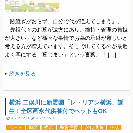
「跡継ぎがおらず、自分で代が絶えてしまう」、
「先祖代々のお墓が遠方にあり、維持・管理の負担
が大きい」など様々な事情でお墓の承継が難しいと
考える方が増えています。そこで出てくるのが最近
よく耳にする「墓じまい」という言葉。「 […]
»
続きを見る
横浜 二俣川に新霊園「レ・リアン横浜」誕
生！全区画永代供養付でペットもOK
2025/05/30
2025/05/28
ペット
旭区
横浜
民営霊園
永代供養
終活