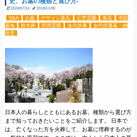
史、お墓の種類と選び方-
2024/07/14
2019/11/30
Q&A
お墓
デザイン墓石
公営霊園
墓石
寺院
墓地
樹木葬
民間霊園
永代供養
永代供養墓・納
骨堂
日本人の暮らしとともにあるお墓。種類から選び方
まで知っておきたいことをご紹介します。 日本で
は、亡くなった方を火葬して、お墓に埋葬するのが