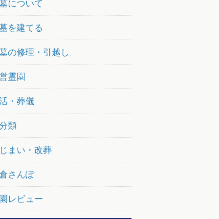
墓について
墓を建てる
墓の修理・引越し
営霊園
活・葬儀
分類
じまい・改葬
倉さんぽ
園レビュー