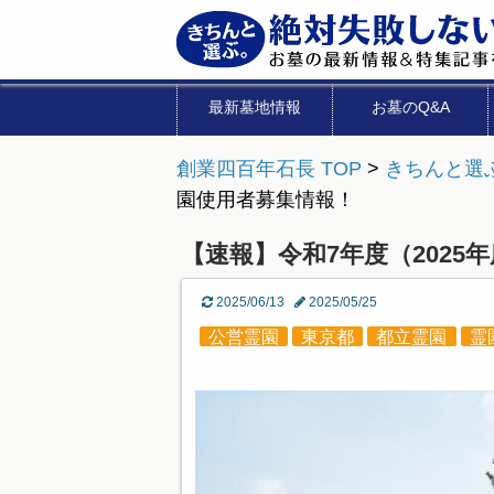
最新墓地情報
お墓のQ&A
創業四百年石長 TOP
>
きちんと選
園使用者募集情報！
【速報】令和7年度（2025
2025/06/13
2025/05/25
公営霊園
東京都
都立霊園
霊