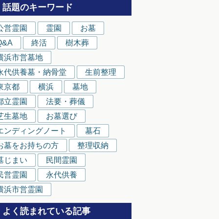
話題のキーワード
公営霊園
霊園
お墓
Q&A
終活
樹木葬
横浜市営墓地
永代供養墓・納骨堂
生前整理
東京都
横浜
墓地
都立霊園
法要・葬儀
芝生墓地
お墓選び
エンディングノート
墓石
お墓をお持ちの方
整理収納
墓じまい
民間霊園
民営霊園
永代供養
横浜市営霊園
よく読まれている記事