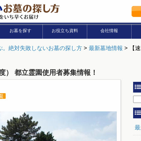
お墓を探す
お役立ち資料
会社情報
ぶ。絶対失敗しないお墓の探し方
>
最新墓地情報
>
【速
年度） 都立霊園使用者募集情報！
園
最