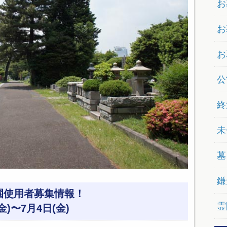
お
お
お
公
終
未
墓
鎌
園使用者募集情報！
霊
金)〜7月4日(金)