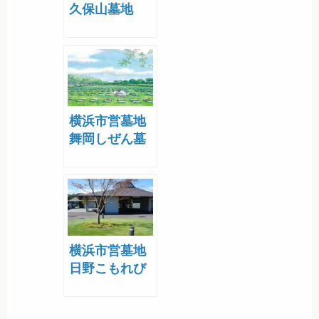
久保山墓地
横浜市営墓地
舞岡しぜん墓
園
横浜市営墓地
日野こもれび
納骨堂