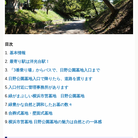
目次
1.
基本情報
2.
最寄り駅は洋光台駅！
3.
「3番乗り場」からバスで、日野公園墓地入口まで
4.
日野公園墓地入口で降りたら、道路を渡ります
5.
入口付近に管理事務所があります
6.
緑がまぶしい横浜市営墓地 日野公園墓地
7.
緑豊かな自然と調和したお墓の数々
8.
合葬式墓地・壁面式墓地
9.
横浜市営墓地 日野公園墓地の魅力は自然との一体感