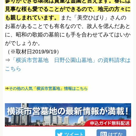
参りができる環境は貴重な霊園と言えます。春には
見事な桜も愛でることができるので、地元の方々に
も親しまれています。
また「美空ひばり」さんの
お墓があることでも有名なので、故人を偲んだあと
に、昭和の歌姫の墓前にも手を合わせてみてはいか
がでしょうか。
（※取材日2019/9/19）
⇒
「横浜市営墓地 日野公園山墓地」の資料請求は
こちら
⇒
その他の人気「横浜市営墓地」情報はこちら
ツイート
B!
はてな