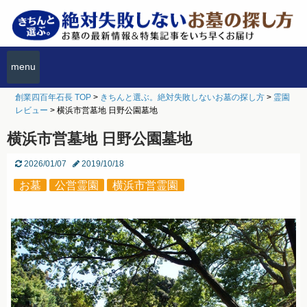
menu
創業四百年石長 TOP
>
きちんと選ぶ。絶対失敗しないお墓の探し方
>
霊園
レビュー
>
横浜市営墓地 日野公園墓地
横浜市営墓地 日野公園墓地
2026/01/07
2019/10/18
お墓
公営霊園
横浜市営霊園