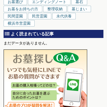
お墓選び
エンディングノート
墓石
お墓をお持ちの方
整理収納
墓じまい
民間霊園
民営霊園
永代供養
横浜市営霊園
よく読まれている記事
まだデータがありません。