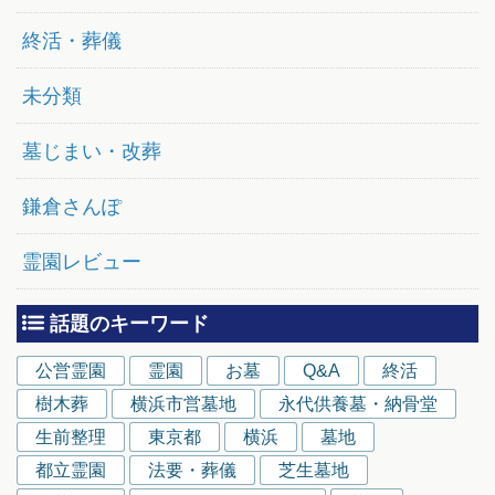
終活・葬儀
未分類
墓じまい・改葬
鎌倉さんぽ
霊園レビュー
話題のキーワード
公営霊園
霊園
お墓
Q&A
終活
樹木葬
横浜市営墓地
永代供養墓・納骨堂
生前整理
東京都
横浜
墓地
都立霊園
法要・葬儀
芝生墓地