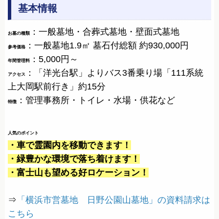
基本情報
：一般墓地・合葬式墓地・壁面式墓地
お墓の種類
：一般墓地1.9㎡ 墓石付総額 約930,000円
参考価格
：5,000円～
年間管理料
：「洋光台駅」よりバス3番乗り場「111系統
アクセス
上大岡駅前行き」約15分
：管理事務所・トイレ・水場・供花など
特徴
人気のポイント
・車で霊園内を移動できます！
・緑豊かな環境で落ち着けます！
・富士山も望める好ロケーション！
⇒
「横浜市営墓地 日野公園山墓地」の資料請求は
こちら