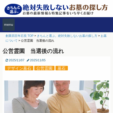
menu
創業四百年石長 TOP
>
きちんと選ぶ。絶対失敗しないお墓の探し方
>
お墓
について
>
公営霊園 当選後の流れ
公営霊園 当選後の流れ
2025/11/07
2025/11/05
デザイン墓石
公営霊園
墓石