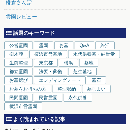
鎌倉さんぽ
霊園レビュー
話題のキーワード
公営霊園
霊園
お墓
Q&A
終活
樹木葬
横浜市営墓地
永代供養墓・納骨堂
生前整理
東京都
横浜
墓地
都立霊園
法要・葬儀
芝生墓地
お墓選び
エンディングノート
墓石
お墓をお持ちの方
整理収納
墓じまい
民間霊園
民営霊園
永代供養
横浜市営霊園
よく読まれている記事