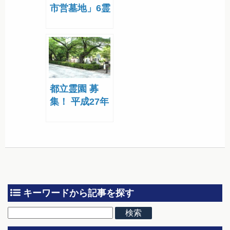
市営墓地」6霊
園をランキン
グ形式でご紹
介！
都立霊園 募
集！ 平成27年
度の最新動向
キーワードから記事を探す