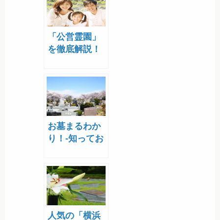
「公営霊園」
を徹底解説！
申込方法は？
特長は？
お墓まるわか
り！-知ってお
きたい意味や
歴史、お墓の
種類と選び方-
人気の「横浜