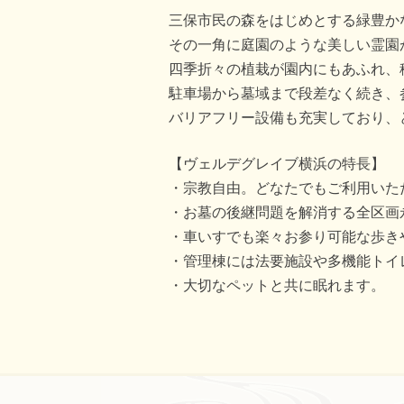
三保市民の森をはじめとする緑豊か
その一角に庭園のような美しい霊園
四季折々の植栽が園内にもあふれ、
駐車場から墓域まで段差なく続き、
バリアフリー設備も充実しており、
【ヴェルデグレイブ横浜の特長】
宗教自由。どなたでもご利用いた
お墓の後継問題を解消する全区画
車いすでも楽々お参り可能な歩き
管理棟には法要施設や多機能トイ
大切なペットと共に眠れます。