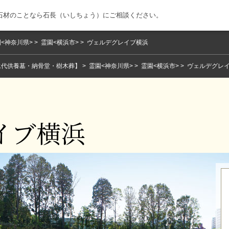
石材のことなら石長（いしちょう）にご相談ください。
<神奈川県>
霊園<横浜市>
ヴェルデグレイブ横浜
永代供養墓・納骨堂・樹木葬】
霊園<神奈川県>
霊園<横浜市>
ヴェルデグレ
イブ横浜