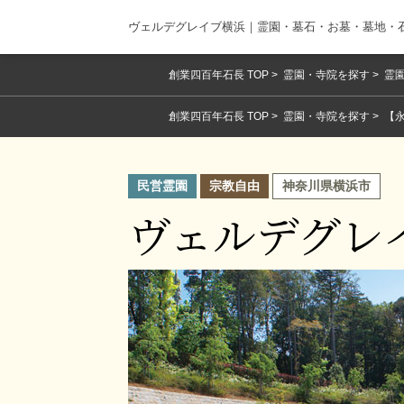
ヴェルデグレイブ横浜｜霊園・墓石・お墓・墓地・
創業四百年石長 TOP
霊園・寺院を探す
霊園
創業四百年石長 TOP
霊園・寺院を探す
【
民営霊園
宗教自由
神奈川県横浜市
ヴェルデグレ