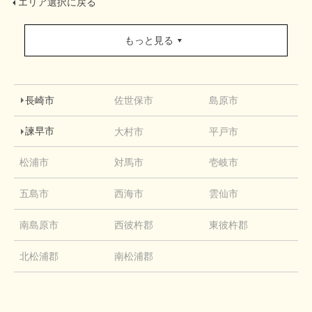
エリア選択に戻る
もっと見る
長崎市
佐世保市
島原市
諫早市
大村市
平戸市
松浦市
対馬市
壱岐市
五島市
西海市
雲仙市
南島原市
西彼杵郡
東彼杵郡
北松浦郡
南松浦郡