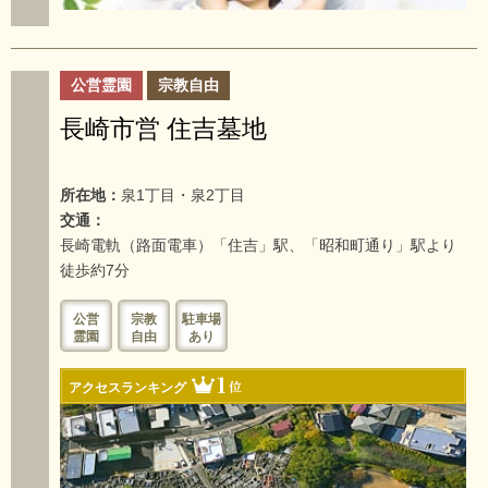
公営霊園
宗教自由
長崎市営 住吉墓地
所在地：
泉1丁目・泉2丁目
交通：
長崎電軌（路面電車）「住吉」駅、「昭和町通り」駅より
徒歩約7分
公営
宗教
駐車場
霊園
自由
あり
1
位
アクセスランキング