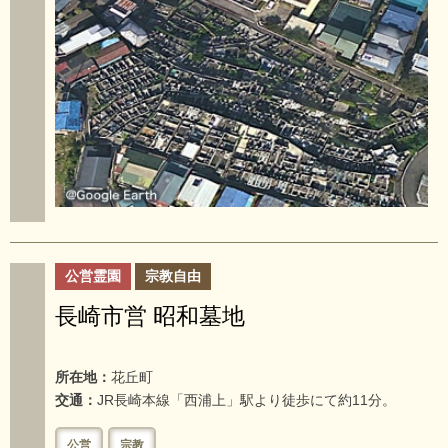
公営霊園
宗教自由
長崎市営 昭和墓地
所在地：
花丘町
交通：
JR長崎本線「西浦上」駅より徒歩にて約11分。
公営
宗教