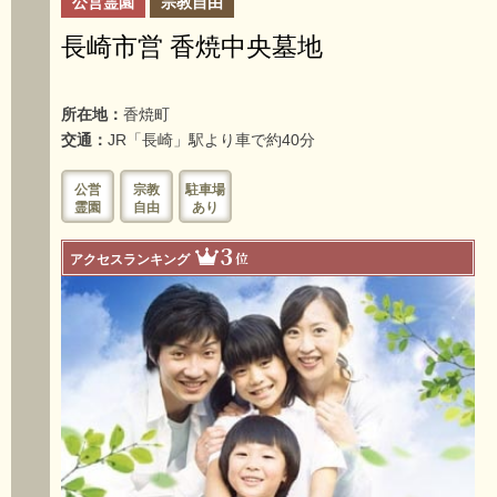
公営霊園
宗教自由
長崎市営 香焼中央墓地
所在地：
香焼町
交通：
JR「長崎」駅より車で約40分
公営
宗教
駐車場
霊園
自由
あり
3
位
アクセスランキング