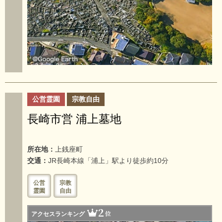
公営霊園
宗教自由
長崎市営 浦上墓地
所在地：
上銭座町
交通：
JR長崎本線「浦上」駅より徒歩約10分
公営
宗教
霊園
自由
2
位
アクセスランキング