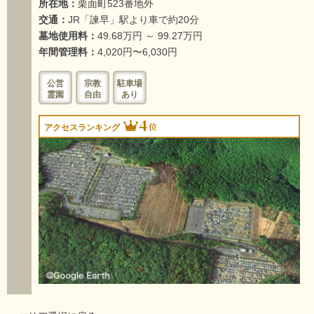
所在地：
栗面町523番地外
交通：
JR「諫早」駅より車で約20分
墓地使用料：
49.68万円 ～ 99.27万円
年間管理料：
4,020円〜6,030円
公営
宗教
駐車場
霊園
自由
あり
4
位
アクセスランキング