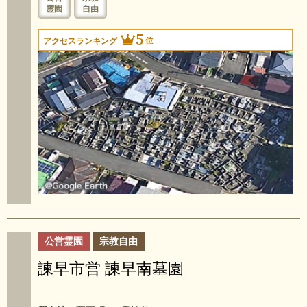
霊園
自由
5
位
アクセスランキング
公営霊園
宗教自由
諫早市営 諫早南墓園