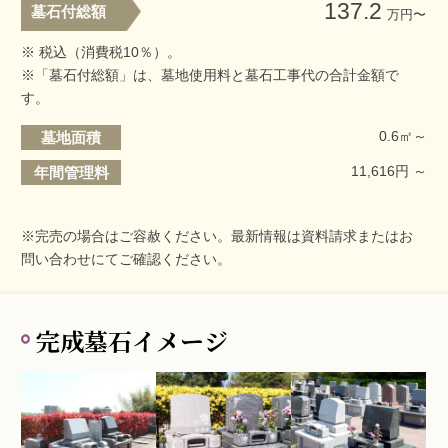
137.2
墓石付総額
万円〜
※ 税込（消費税10％）。
※「墓石付総額」は、墓地使用料と墓石工事代の合計金額で
す。
0.6㎡～
墓地面積
11,616円 ～
年間管理料
※完売の場合はご容赦ください。最新情報は資料請求またはお
問い合わせにてご確認ください。
完成墓石イメージ