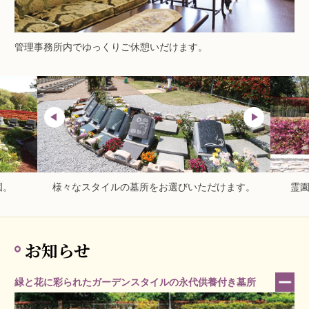
管理事務所内でゆっくりご休憩いだけます。
園。
様々なスタイルの墓所をお選びいただけます。
霊
お知らせ
緑と花に彩られたガーデンスタイルの永代供養付き墓所