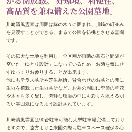
がる開放感。
好環境、利便性、
高品質を兼ね備えた公園墓地。
川崎清風霊園は周囲は緑の木々に囲まれ、川崎の町並み
を見渡すことができる、まるで公園を彷彿とさせる霊園
です。
その広大な土地を利用し、全区画が両隣の墓石と間隔が
空いた「ゆとり設計」になっているため、お隣を気にせ
ずゆっくりお参りすることが出来ます。
他にもテラス墓所や芝生墓所、背合わせのお墓との間に
生垣を植栽した生垣墓所など、お墓の周囲に季節の草花
や木々を多く配し、閑静な環境の中にも彩りを添える明
るい雰囲気になるよう設計されています。
川崎清風霊園は90台駐車可能な大型駐車場完備しており
ますので、遠方よりご来園の際も駐車スペース確保を心