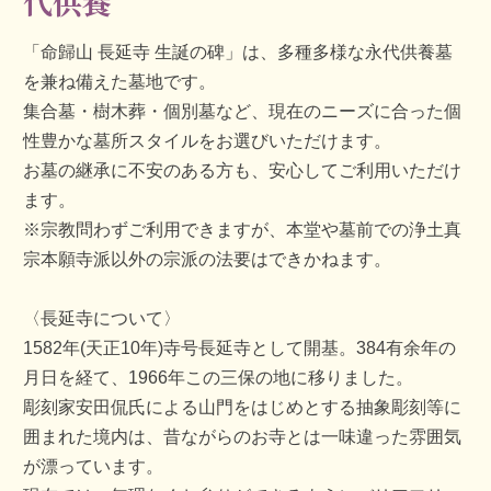
代供養
「命歸山 長延寺 生誕の碑」は、多種多様な永代供養墓
を兼ね備えた墓地です。
集合墓・樹木葬・個別墓など、現在のニーズに合った個
性豊かな墓所スタイルをお選びいただけます。
お墓の継承に不安のある方も、安心してご利用いただけ
ます。
※宗教問わずご利用できますが、本堂や墓前での浄土真
宗本願寺派以外の宗派の法要はできかねます。
〈長延寺について〉
1582年(天正10年)寺号長延寺として開基。384有余年の
月日を経て、1966年この三保の地に移りました。
彫刻家安田侃氏による山門をはじめとする抽象彫刻等に
囲まれた境内は、昔ながらのお寺とは一味違った雰囲気
が漂っています。