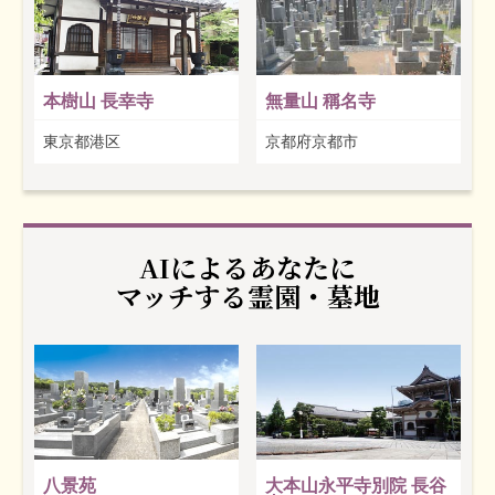
本樹山 長幸寺
無量山 稱名寺
東京都港区
京都府京都市
AIによるあなたに
マッチする霊園・墓地
八景苑
大本山永平寺別院 長谷