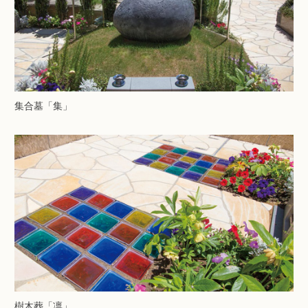
集合墓「集」
樹木葬「凛」