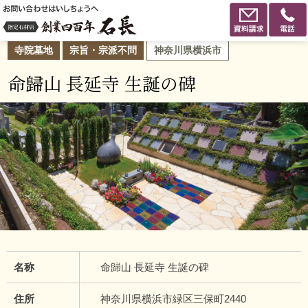
寺院墓地
宗旨・宗派不問
神奈川県横浜市
命歸山 長延寺 生誕の碑
名称
命歸山 長延寺 生誕の碑
住所
神奈川県横浜市緑区三保町2440