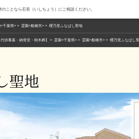
材のことなら石長（いしちょう）にご相談ください。
<千葉県>
霊園<船橋市>
櫻乃里ふなばし聖地
永代供養墓・納骨堂・樹木葬】
霊園<千葉県>
霊園<船橋市>
櫻乃里ふなばし
し聖地