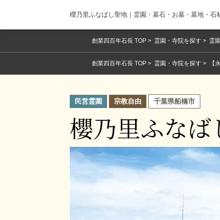
櫻乃里ふなばし聖地｜霊園・墓石・お墓・墓地・石
創業四百年石長 TOP
霊園・寺院を探す
霊園
創業四百年石長 TOP
霊園・寺院を探す
【
民営霊園
宗教自由
千葉県船橋市
櫻乃里ふなば