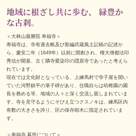
地域に根ざし共に歩む、
緑豊か
な古刹。
＜大林山最勝院 寿福寺＞
寿福寺は、寺有過去帳及び新編武蔵風土記稿の記述か
ら、慶安二年（1649年）以前に開創され、権大僧都法印
秀信が開基、古く隣寺愛染印の隠居寺であったと考えら
れています。
現在では文化財となっている、上練馬村で寺子屋を開い
ていた河野鎮平の筆子碑があり、住職自らは幼稚園の園
長を務める等、地域の人々と深く交流し親しまれていま
す。寺を見守るようにそびえ立つクスノキは、練馬区内
有数の大きさを誇り、区の保存樹木に指定されていま
す。
＜寿福寺 墓所について＞