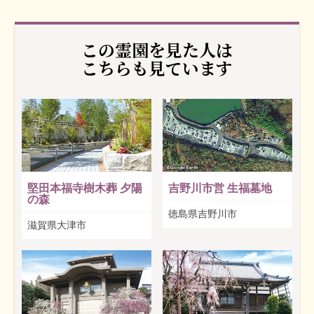
この霊園を見た人は
こちらも見ています
堅田本福寺樹木葬 夕陽
吉野川市営 生福墓地
の森
徳島県吉野川市
滋賀県大津市