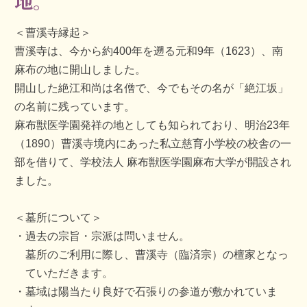
地。
＜曹溪寺縁起＞
曹溪寺は、今から約400年を遡る元和9年（1623）、南
麻布の地に開山しました。
開山した絶江和尚は名僧で、今でもその名が「絶江坂」
の名前に残っています。
麻布獣医学園発祥の地としても知られており、明治23年
（1890）曹溪寺境内にあった私立慈育小学校の校舎の一
部を借りて、学校法人 麻布獣医学園麻布大学が開設され
ました。
＜墓所について＞
過去の宗旨・宗派は問いません。
墓所のご利用に際し、曹溪寺（臨済宗）の檀家となっ
ていただきます。
墓域は陽当たり良好で石張りの参道が敷かれていま