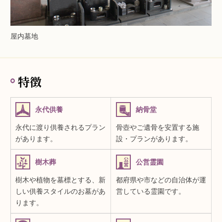
屋内墓地
特徴
永代供養
納骨堂
永代に渡り供養されるプラン
骨壺やご遺骨を安置する施
があります。
設・プランがあります。
樹木葬
公営霊園
樹木や植物を墓標とする、新
都府県や市などの自治体が運
しい供養スタイルのお墓があ
営している霊園です。
ります。