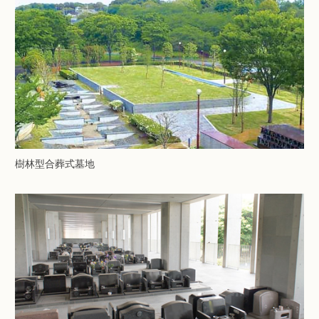
樹林型合葬式墓地