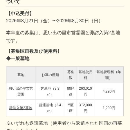
ついて
【申込受付】
2026年8月21日（金）〜2026年8月30日（日）
本年度の募集は、思い出の里市営霊園と諏訪入第2墓地
です。
【募集区画数及び使用料】
◆一般墓地
募集
墓地使用
墓地管理料（年
墓地
お墓の種類
数
料
額）
思い出の里市営
芝墓地（3.3
80区
263,010
4,290円
霊園
㎡）
画
円
普通墓地（2.4
5区
312,000
諏訪入第2墓地
1,290円
㎡）
画
円
※いずれも返還墓地（使用者から返還された区画の再募