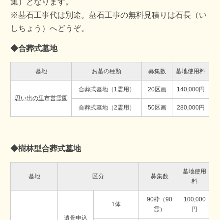
集）となります。
※墓石工事代は別途。墓石工事の無料見積りは石長（い
しちょう）へどうぞ。
◆合葬式墓地
墓地
お墓の種類
募集数
墓地使用料
合葬式墓地（1霊用）
20区画
140,000円
思い出の里市営霊園
合葬式墓地（2霊用）
50区画
280,000円
◆樹林型合葬式墓地
墓地使用
墓地
区分
募集数
料
90枠（90
100,000
1体
霊）
円
遺骨申込