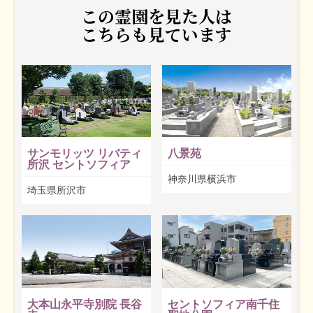
この霊園を見た人は
こちらも見ています
サンモリッツ リバティ
八景苑
所沢 セントソフィア
神奈川県横浜市
埼玉県所沢市
大本山永平寺別院 長谷
セントソフィア南千住