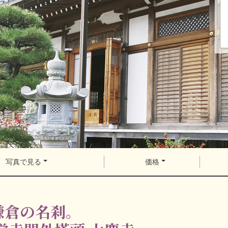
写真で見る
価格
鎌倉の名刹。