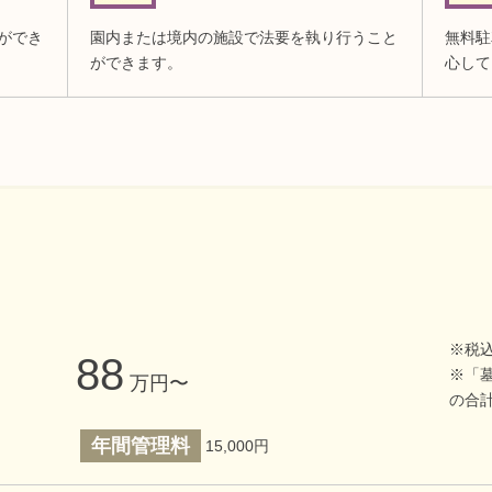
ができ
園内または境内の施設で法要を執り行うこと
無料駐
ができます。
心して
※税込
88
※「
万円〜
の合
年間管理料
15,000円