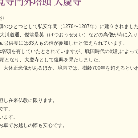
覚寺門外塔頭 大慶寺
起〉
のひとつとして弘安年間（1278〜1287年）に建立されまし
の大川道通、傑翁是英（けつおうぜえい）などの高僧が寺に入り、
三回忌供養には83人もの僧が参加したと伝えられています。
の塔頭を有していたとされていますが、戦国時代の戦乱によっ
塔頭となり、大慶寺として復興を果たしました。
、大休正念像があるほか、境内では、樹齢700年を超えるとい
但し在来仏教に限ります。
です。
います。
お車でお越しの際も安心です。