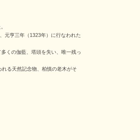
た。
元亨三年（1323年）に行なわれた
て多くの伽藍、塔頭を失い、唯一残っ
われる天然記念物、柏慎の老木がそ