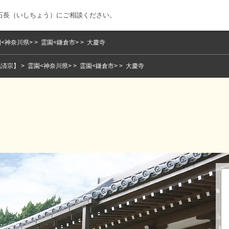
石長（いしちょう）にご相談ください。
<神奈川県>
霊園<鎌倉市>
大慶寺
臨済宗】
霊園<神奈川県>
霊園<鎌倉市>
大慶寺