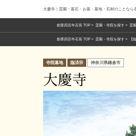
大慶寺｜霊園・墓石・お墓・墓地・石材のことなら
創業四百年石長 TOP
霊園・寺院を探す
霊園
創業四百年石長 TOP
霊園・寺院を探す
【
寺院墓地
臨済宗
神奈川県鎌倉市
大慶寺