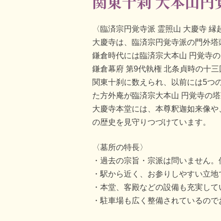
関東十刹 大本山円
〈臨済宗円覚寺派 霊照山 大慶寺 縁
大慶寺は、臨済宗円覚寺派の門外塔頭
鎌倉時代には臨済宗大本山 円覚寺
鎌倉幕府 第9代執権 北条貞時の十
関東十刹に数えられ、以前には5つ
た方外庵が臨済宗大本山 円覚寺の
大慶寺本堂には、本尊釈迦如来像や
の歴史を見守りつづけています。
〈墓所の特長〉
過去の宗旨・宗派は問いません。
駅から近く、お参りしやすい立地
本堂、客殿などの設備も充実して
駐車場も広く整備されているので