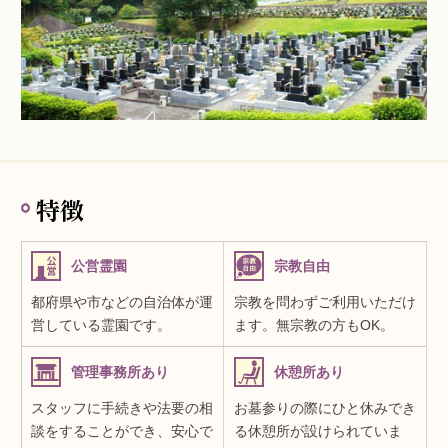
特徴
公営霊園
宗教自由
都府県や市などの自治体が運
宗教を問わずご利用いただけ
営している霊園です。
ます。無宗教の方もOK。
管理事務所あり
休憩所あり
スタッフに手続きや法要の相
お墓参りの際にひと休みでき
談をすることができ、安心で
る休憩所が設けられていま