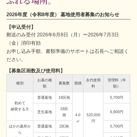
ふれる場所。
2026年度（令和8年度） 墓地使用者募集のお知らせ
【申込受付】
郵送のみ受付 2026年6月8日（月）〜2026年7月3日
（金）消印有効
お申し込み手順、書類準備のサポートは石長へご相談く
ださい。
【募集区画数及び使用料】
お墓の種
永代使用
管理料（年
種別
募集数
面積
類
料
額）
普通墓地
18区画
5,700円
初めて
18区
納骨する方
芝生墓地
6,900円
画
4.0
520,000
㎡
円
ほかの墓所か
普通墓地
2区画
5,700円
ら