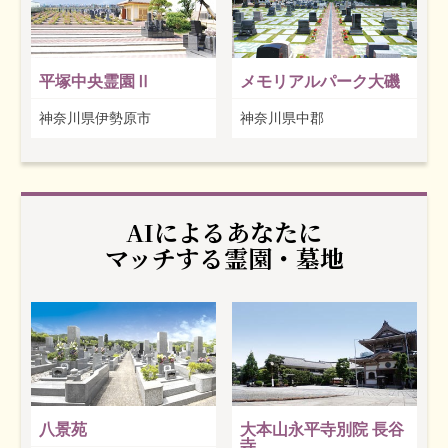
平塚中央霊園Ⅱ
メモリアルパーク大磯
神奈川県伊勢原市
神奈川県中郡
AIによるあなたに
マッチする霊園・墓地
八景苑
大本山永平寺別院 長谷
寺