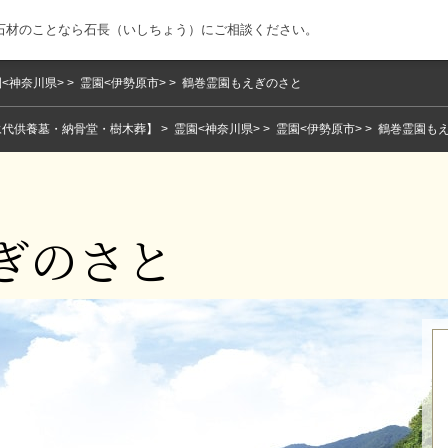
石材のことなら石長（いしちょう）にご相談ください。
<神奈川県>
霊園<伊勢原市>
鶴巻霊園もえぎのさと
永代供養墓・納骨堂・樹木葬】
霊園<神奈川県>
霊園<伊勢原市>
鶴巻霊園も
ぎのさと