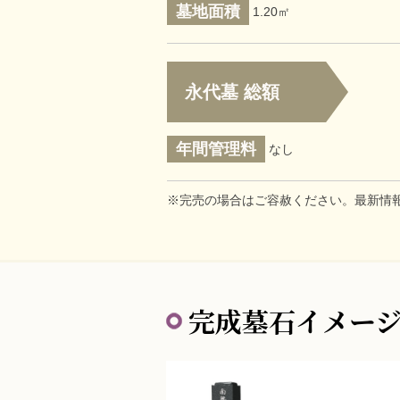
墓地面積
1.20㎡
永代墓 総額
年間管理料
なし
※完売の場合はご容赦ください。最新情
完成墓石イメー