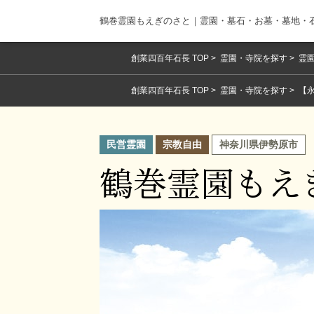
鶴巻霊園もえぎのさと｜霊園・墓石・お墓・墓地・
創業四百年石長 TOP
霊園・寺院を探す
霊園
創業四百年石長 TOP
霊園・寺院を探す
【
民営霊園
宗教自由
神奈川県伊勢原市
鶴巻霊園もえ