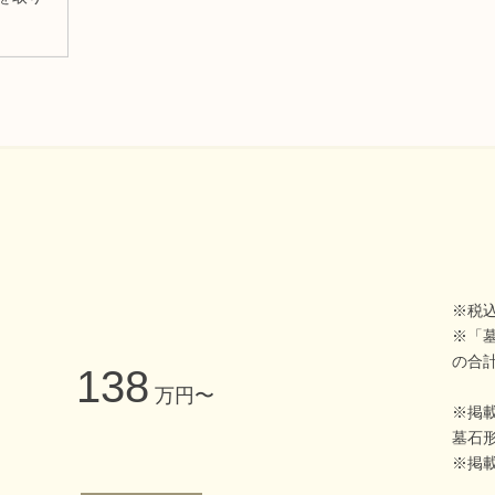
※税込
※「
の合
138
万円〜
※掲
墓石
※掲