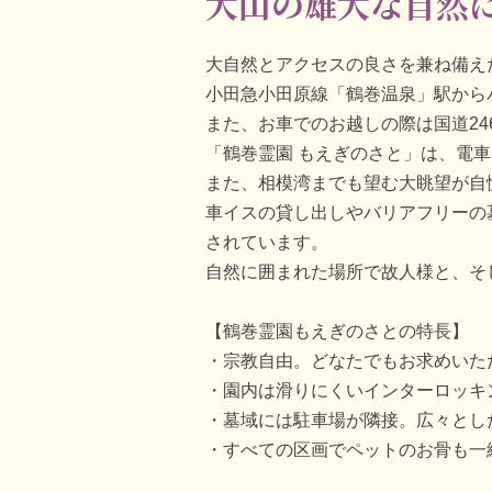
大山の雄大な自然
大自然とアクセスの良さを兼ね備え
小田急小田原線「鶴巻温泉」駅から
また、お車でのお越しの際は国道24
「鶴巻霊園 もえぎのさと」は、電
また、相模湾までも望む大眺望が自
車イスの貸し出しやバリアフリーの
されています。
自然に囲まれた場所で故人様と、そ
【鶴巻霊園もえぎのさとの特長】
宗教自由。どなたでもお求めいた
園内は滑りにくいインターロッキ
墓域には駐車場が隣接。広々とし
すべての区画でペットのお骨も一