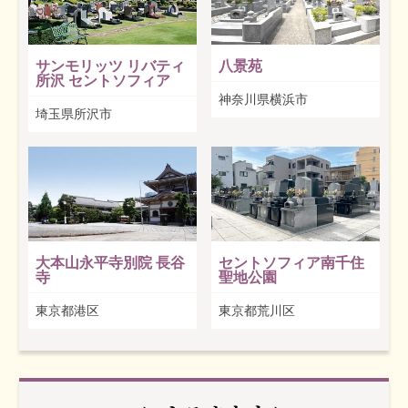
サンモリッツ リバティ
八景苑
所沢 セントソフィア
神奈川県横浜市
埼玉県所沢市
大本山永平寺別院 長谷
セントソフィア南千住
寺
聖地公園
東京都港区
東京都荒川区