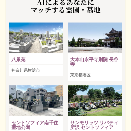
AIによるあなたに
マッチする霊園・墓地
八景苑
大本山永平寺別院 長谷
寺
神奈川県横浜市
東京都港区
セントソフィア南千住
サンモリッツ リバティ
聖地公園
所沢 セントソフィア