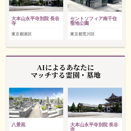
大本山永平寺別院 長谷
セントソフィア南千住
寺
聖地公園
東京都港区
東京都荒川区
AIによるあなたに
マッチする霊園・墓地
八景苑
大本山永平寺別院 長谷
寺