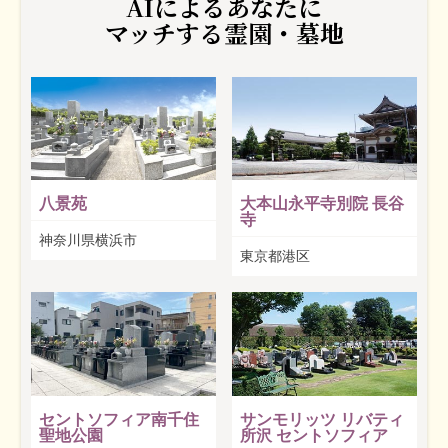
AIによるあなたに
マッチする霊園・墓地
八景苑
大本山永平寺別院 長谷
寺
神奈川県横浜市
東京都港区
セントソフィア南千住
サンモリッツ リバティ
聖地公園
所沢 セントソフィア