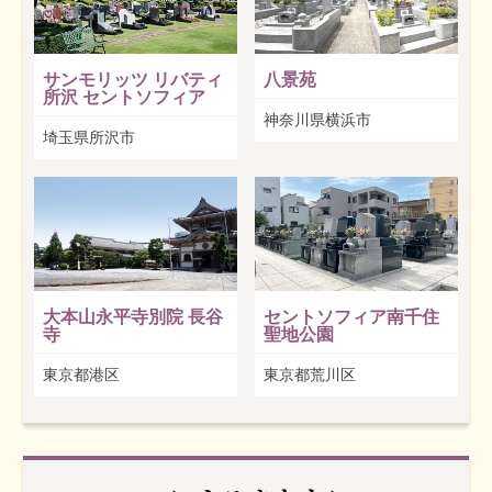
サンモリッツ リバティ
八景苑
所沢 セントソフィア
神奈川県横浜市
埼玉県所沢市
大本山永平寺別院 長谷
セントソフィア南千住
寺
聖地公園
東京都港区
東京都荒川区