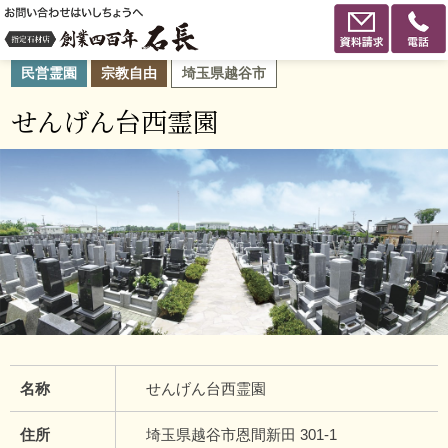
民営霊園
宗教自由
埼玉県越谷市
せんげん台西霊園
名称
せんげん台西霊園
住所
埼玉県越谷市恩間新田 301-1