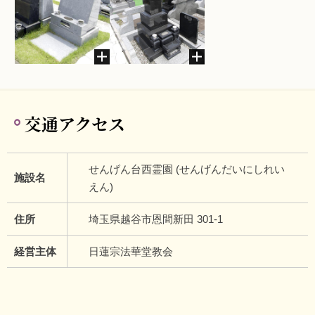
交通アクセス
せんげん台西霊園 (せんげんだいにしれい
施設名
えん)
住所
埼玉県越谷市恩間新田 301-1
経営主体
日蓮宗法華堂教会