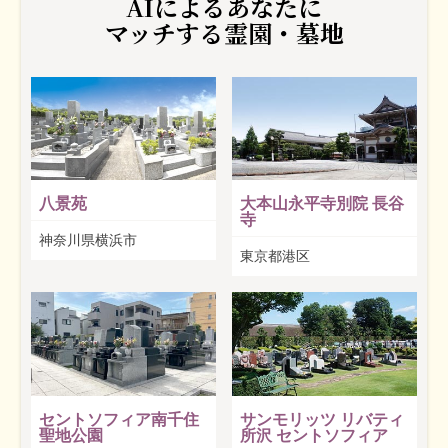
AIによるあなたに
マッチする霊園・墓地
八景苑
大本山永平寺別院 長谷
寺
神奈川県横浜市
東京都港区
セントソフィア南千住
サンモリッツ リバティ
聖地公園
所沢 セントソフィア