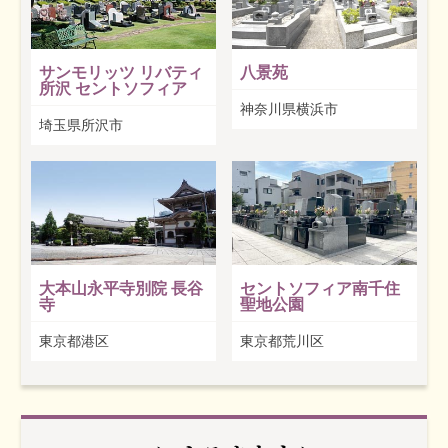
サンモリッツ リバティ
八景苑
所沢 セントソフィア
神奈川県横浜市
埼玉県所沢市
大本山永平寺別院 長谷
セントソフィア南千住
寺
聖地公園
東京都港区
東京都荒川区