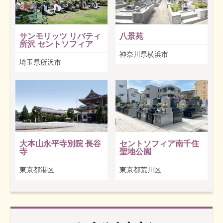
サンモリッツ リバティ
八景苑
所沢 セントソフィア
神奈川県横浜市
埼玉県所沢市
大本山永平寺別院 長谷
セントソフィア南千住
寺
聖地公園
東京都港区
東京都荒川区