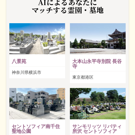
AIによるあなたに
マッチする霊園・墓地
八景苑
大本山永平寺別院 長谷
寺
神奈川県横浜市
東京都港区
セントソフィア南千住
サンモリッツ リバティ
聖地公園
所沢 セントソフィア