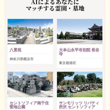
AIによるあなたに
マッチする霊園・墓地
八景苑
大本山永平寺別院 長谷
寺
神奈川県横浜市
東京都港区
セントソフィア南千住
サンモリッツ リバティ
聖地公園
所沢 セントソフィア