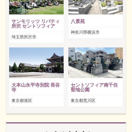
サンモリッツ リバティ
八景苑
所沢 セントソフィア
神奈川県横浜市
埼玉県所沢市
大本山永平寺別院 長谷
セントソフィア南千住
寺
聖地公園
東京都港区
東京都荒川区