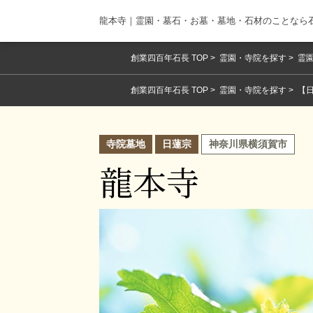
龍本寺｜霊園・墓石・お墓・墓地・石材のことなら
創業四百年石長 TOP
霊園・寺院を探す
霊園
創業四百年石長 TOP
霊園・寺院を探す
【
寺院墓地
日蓮宗
神奈川県横須賀市
龍本寺