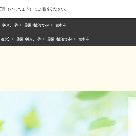
石長（いしちょう）にご相談ください。
<神奈川県>
霊園<横須賀市>
龍本寺
日蓮宗】
霊園<神奈川県>
霊園<横須賀市>
龍本寺