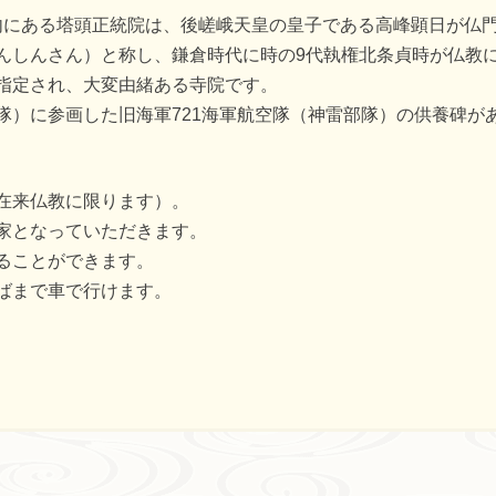
山内にある塔頭正統院は、後嵯峨天皇の皇子である高峰顕日が仏
んしんさん）と称し、鎌倉時代に時の9代執権北条貞時が仏教
指定され、大変由緒ある寺院です。
隊）に参画した旧海軍721海軍航空隊（神雷部隊）の供養碑が
在来仏教に限ります）。
家となっていただきます。
ることができます。
ばまで車で行けます。