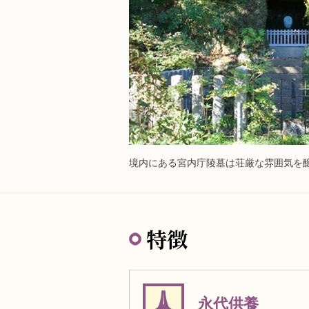
境内にある宮内庁陵墓は荘厳な雰囲気を
特徴
永代供養