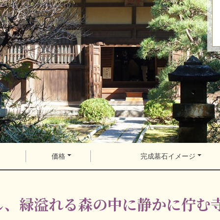
価格
完成墓石イメージ
し、緑溢れる森の中に静かに佇む