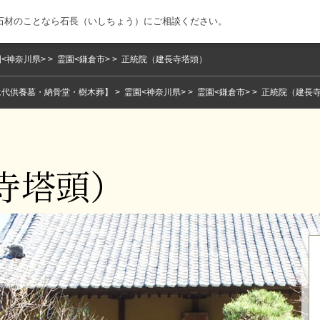
石材のことなら石長（いしちょう）にご相談ください。
<神奈川県>
霊園<鎌倉市>
正統院（建長寺塔頭）
永代供養墓・納骨堂・樹木葬】
霊園<神奈川県>
霊園<鎌倉市>
正統院（建長
寺塔頭）