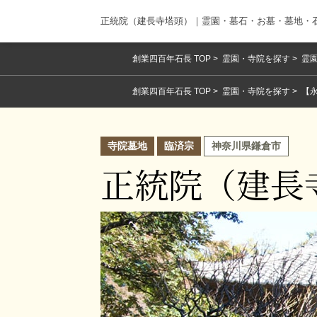
正統院（建長寺塔頭）｜霊園・墓石・お墓・墓地・
創業四百年石長 TOP
霊園・寺院を探す
霊園
創業四百年石長 TOP
霊園・寺院を探す
【
寺院墓地
臨済宗
神奈川県鎌倉市
正統院（建長