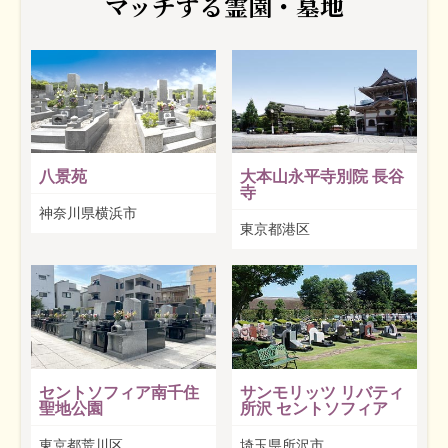
マッチする霊園・墓地
八景苑
大本山永平寺別院 長谷
寺
神奈川県横浜市
東京都港区
セントソフィア南千住
サンモリッツ リバティ
聖地公園
所沢 セントソフィア
東京都荒川区
埼玉県所沢市