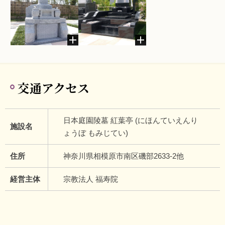
交通アクセス
日本庭園陵墓 紅葉亭 (にほんていえんり
施設名
ょうぼ もみじてい)
住所
神奈川県相模原市南区磯部2633-2他
経営主体
宗教法人 福寿院