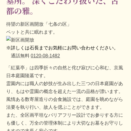
墓所。
深くこだわり抜いた、古
都の雅。
待望の新区画開放「七条の区」
ペットと共に眠れます。
※詳しくは石長までお気軽にお問い合わせください。
通話無料
0120-08-1482
「紅葉亭」は四季折々の自然と侘び寂びに心和む、京風
日本庭園陵墓です。
霊園内には職人の妙技が生み出した三つの日本庭園があ
り、もはや霊園の概念を超えた一流の品格が漂います。
風情ある数寄屋造りの会食施設では、庭園を眺めながら
法要を執り行い、故人を偲ぶことができます。
また、全区画平坦なバリアフリー設計でお参りする方に
も優しく、万全の管理体制により大切なお墓をお守りし
ますので末長く安心です。