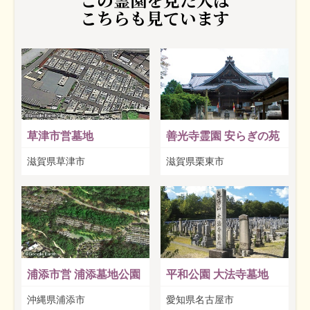
こちらも見ています
草津市営墓地
善光寺霊園 安らぎの苑
滋賀県草津市
滋賀県栗東市
浦添市営 浦添墓地公園
平和公園 大法寺墓地
沖縄県浦添市
愛知県名古屋市