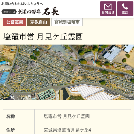
公営霊園
宗教自由
宮城県塩竈市
塩竈市営 月見ケ丘霊園
名称
塩竈市営 月見ケ丘霊園
住所
宮城県塩竈市月見ケ丘4