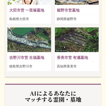
大田市営 一里塚墓地
裾野市営墓地
島根県大田市
静岡県裾野市
吉野川市営 生福墓地
香美市営 有瀬墓地
徳島県吉野川市
高知県香美市
AIによるあなたに
マッチする霊園・墓地