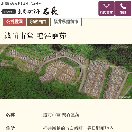
公営霊園
宗教自由
福井県越前市
越前市営 鴨谷霊苑
名称
越前市営 鴨谷霊苑
住所
福井県越前市白崎町・春日野町地内